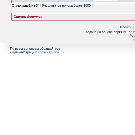
Страница
1
из
34
[ Результатов поиска более 1000 ]
Список форумов
Перейти:
Создано на основе
phpBB
® Foru
Рус
[
По всем вопросам обращайтесь
к администрации:
cap@ksp-msk.ru