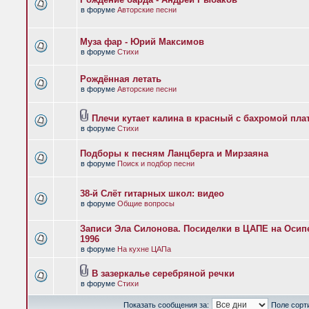
в форуме
Авторские песни
Муза фар - Юрий Максимов
в форуме
Стихи
Рождённая летать
в форуме
Авторские песни
Плечи кутает калина в красный с бахромой пла
в форуме
Стихи
Подборы к песням Ланцберга и Мирзаяна
в форуме
Поиск и подбор песни
38-й Слёт гитарных школ: видео
в форуме
Общие вопросы
Записи Эла Силонова. Посиделки в ЦАПЕ на Осипе
1996
в форуме
На кухне ЦАПа
В зазеркалье серебряной речки
в форуме
Стихи
Показать сообщения за:
Поле сорт