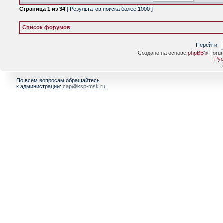
Страница
1
из
34
[ Результатов поиска более 1000 ]
Список форумов
Перейти:
Создано на основе
phpBB
® Foru
Рус
[
По всем вопросам обращайтесь
к администрации:
cap@ksp-msk.ru