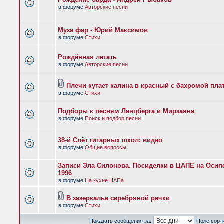
в форуме
Авторские песни
Муза фар - Юрий Максимов
в форуме
Стихи
Рождённая летать
в форуме
Авторские песни
Плечи кутает калина в красный с бахромой пла
в форуме
Стихи
Подборы к песням Ланцберга и Мирзаяна
в форуме
Поиск и подбор песни
38-й Слёт гитарных школ: видео
в форуме
Общие вопросы
Записи Эла Силонова. Посиделки в ЦАПЕ на Осипе
1996
в форуме
На кухне ЦАПа
В зазеркалье серебряной речки
в форуме
Стихи
Показать сообщения за:
Поле сорт