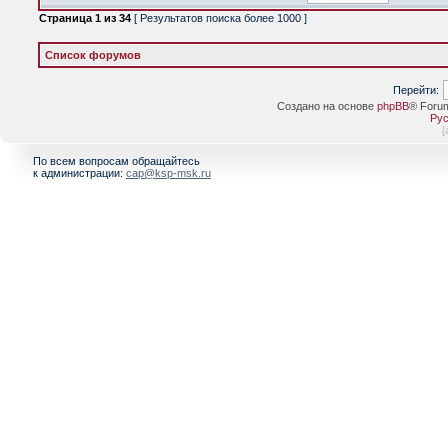
Страница
1
из
34
[ Результатов поиска более 1000 ]
Список форумов
Перейти:
Создано на основе
phpBB
® Foru
Рус
[
По всем вопросам обращайтесь
к администрации:
cap@ksp-msk.ru