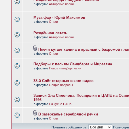
в форуме
Авторские песни
Муза фар - Юрий Максимов
в форуме
Стихи
Рождённая летать
в форуме
Авторские песни
Плечи кутает калина в красный с бахромой пла
в форуме
Стихи
Подборы к песням Ланцберга и Мирзаяна
в форуме
Поиск и подбор песни
38-й Слёт гитарных школ: видео
в форуме
Общие вопросы
Записи Эла Силонова. Посиделки в ЦАПЕ на Осипе
1996
в форуме
На кухне ЦАПа
В зазеркалье серебряной речки
в форуме
Стихи
Показать сообщения за:
Поле сорт