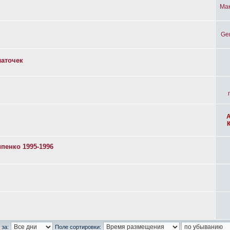
Ма
Ge
латочек
пенко 1995-1996
 за:
Поле сортировки: