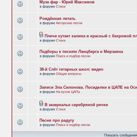
Муза фар - Юрий Максимов
в форуме
Стихи
Рождённая летать
в форуме
Авторские песни
Плечи кутает калина в красный с бахромой п
в форуме
Стихи
Подборы к песням Ланцберга и Мирзаяна
в форуме
Поиск и подбор песни
38-й Слёт гитарных школ: видео
в форуме
Общие вопросы
Записи Эла Силонова. Посиделки в ЦАПЕ на Оси
в форуме
На кухне ЦАПа
В зазеркалье серебряной речки
в форуме
Стихи
Песня про радугу
в форуме
Поиск и подбор песни
Показать сообщения