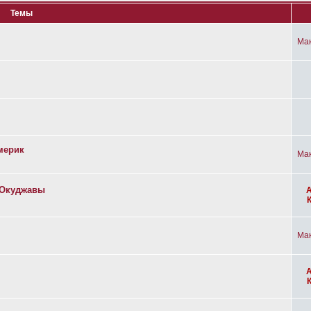
Темы
Ма
мерик
Ма
а Окуджавы
Ма