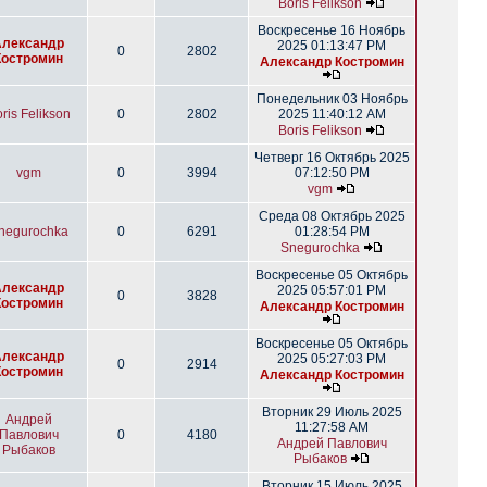
Boris Felikson
Воскресенье 16 Ноябрь
Александр
2025 01:13:47 PM
0
2802
Костромин
Александр Костромин
Понедельник 03 Ноябрь
ris Felikson
0
2802
2025 11:40:12 AM
Boris Felikson
Четверг 16 Октябрь 2025
vgm
0
3994
07:12:50 PM
vgm
Среда 08 Октябрь 2025
negurochka
0
6291
01:28:54 PM
Snegurochka
Воскресенье 05 Октябрь
Александр
2025 05:57:01 PM
0
3828
Костромин
Александр Костромин
Воскресенье 05 Октябрь
Александр
2025 05:27:03 PM
0
2914
Костромин
Александр Костромин
Вторник 29 Июль 2025
Андрей
11:27:58 AM
Павлович
0
4180
Андрей Павлович
Рыбаков
Рыбаков
Вторник 15 Июль 2025