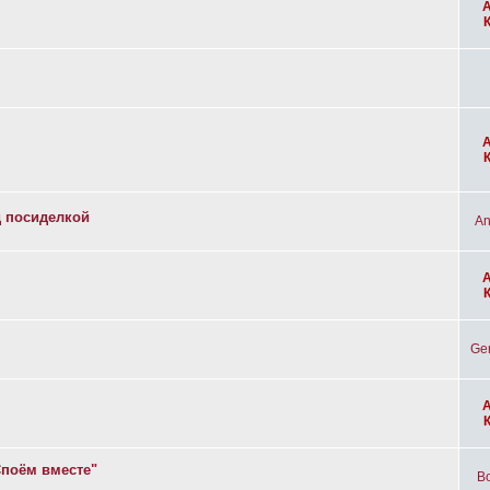
д посиделкой
An
Ge
Споём вместе"
Bo