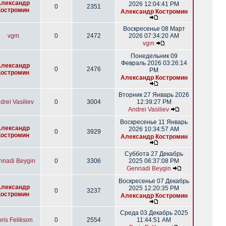
Александр
2026 12:04:41 PM
0
2351
Костромин
Александр Костромин
Воскресенье 08 Март
vgm
0
2472
2026 07:34:20 AM
vgm
Понедельник 09
Февраль 2026 03:26:14
Александр
0
2476
PM
Костромин
Александр Костромин
Вторник 27 Январь 2026
drei Vasiliev
0
3004
12:39:27 PM
Andrei Vasiliev
Воскресенье 11 Январь
Александр
2026 10:34:57 AM
0
3929
Костромин
Александр Костромин
Суббота 27 Декабрь
nnadi Beygin
0
3306
2025 06:37:08 PM
Gennadi Beygin
Воскресенье 07 Декабрь
Александр
2025 12:20:35 PM
0
3237
Костромин
Александр Костромин
Среда 03 Декабрь 2025
ris Felikson
0
2554
11:44:51 AM