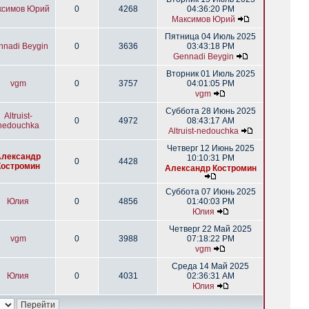
ксимов Юрий
0
4268
04:36:20 PM
Максимов Юрий
Пятница 04 Июль 2025
nnadi Beygin
0
3636
03:43:18 PM
Gennadi Beygin
Вторник 01 Июль 2025
vgm
0
3757
04:01:05 PM
vgm
Суббота 28 Июнь 2025
Altruist-
0
4972
08:43:17 AM
nedouchka
Altruist-nedouchka
Четверг 12 Июнь 2025
Александр
10:10:31 PM
0
4428
Костромин
Александр Костромин
Суббота 07 Июнь 2025
Юлия
0
4856
01:40:03 PM
Юлия
Четверг 22 Май 2025
vgm
0
3988
07:18:22 PM
vgm
Среда 14 Май 2025
Юлия
0
4031
02:36:31 AM
Юлия