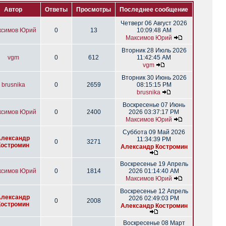
Автор
Ответы
Просмотры
Последнее сообщение
Четверг 06 Август 2026
ксимов Юрий
0
13
10:09:48 AM
Максимов Юрий
Вторник 28 Июль 2026
vgm
0
612
11:42:45 AM
vgm
Вторник 30 Июнь 2026
brusnika
0
2659
08:15:15 PM
brusnika
Воскресенье 07 Июнь
ксимов Юрий
0
2400
2026 03:37:17 PM
Максимов Юрий
Суббота 09 Май 2026
Александр
11:34:39 PM
0
3271
Костромин
Александр Костромин
Воскресенье 19 Апрель
ксимов Юрий
0
1814
2026 01:14:40 AM
Максимов Юрий
Воскресенье 12 Апрель
Александр
2026 02:49:03 PM
0
2008
Костромин
Александр Костромин
Воскресенье 08 Март