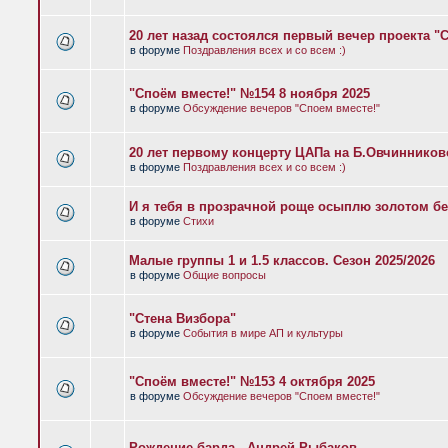
20 лет назад состоялся первый вечер проекта "
в форуме
Поздравления всех и со всем :)
"Споём вместе!" №154 8 ноября 2025
в форуме
Обсуждение вечеров "Споем вместе!"
20 лет первому концерту ЦАПа на Б.Овчиннико
в форуме
Поздравления всех и со всем :)
И я тебя в прозрачной роще осыплю золотом бе
в форуме
Стихи
Малые группы 1 и 1.5 классов. Сезон 2025/2026
в форуме
Общие вопросы
"Стена Визбора"
в форуме
События в мире АП и культуры
"Споём вместе!" №153 4 октября 2025
в форуме
Обсуждение вечеров "Споем вместе!"
Рождение барда - Андрей Рыбаков