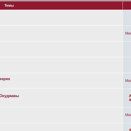
Темы
Ма
мерик
Ма
а Окуджавы
Ма