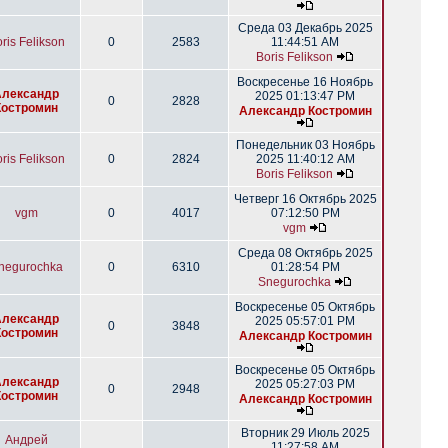
Среда 03 Декабрь 2025
ris Felikson
0
2583
11:44:51 AM
Boris Felikson
Воскресенье 16 Ноябрь
Александр
2025 01:13:47 PM
0
2828
Костромин
Александр Костромин
Понедельник 03 Ноябрь
ris Felikson
0
2824
2025 11:40:12 AM
Boris Felikson
Четверг 16 Октябрь 2025
vgm
0
4017
07:12:50 PM
vgm
Среда 08 Октябрь 2025
negurochka
0
6310
01:28:54 PM
Snegurochka
Воскресенье 05 Октябрь
Александр
2025 05:57:01 PM
0
3848
Костромин
Александр Костромин
Воскресенье 05 Октябрь
Александр
2025 05:27:03 PM
0
2948
Костромин
Александр Костромин
Вторник 29 Июль 2025
Андрей
11:27:58 AM