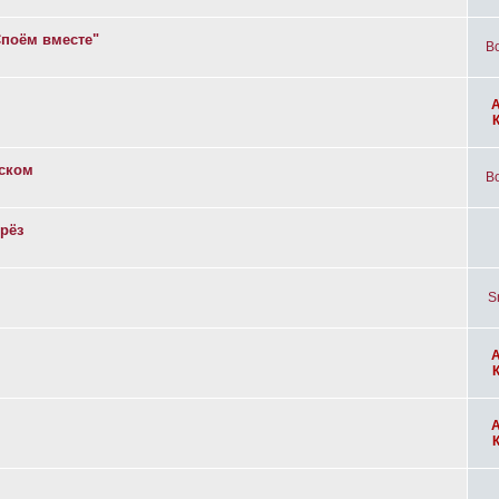
Споём вместе"
Bo
вском
Bo
рёз
S