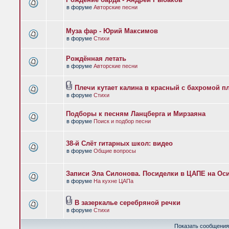
в форуме
Авторские песни
Муза фар - Юрий Максимов
в форуме
Стихи
Рождённая летать
в форуме
Авторские песни
Плечи кутает калина в красный с бахромой п
в форуме
Стихи
Подборы к песням Ланцберга и Мирзаяна
в форуме
Поиск и подбор песни
38-й Слёт гитарных школ: видео
в форуме
Общие вопросы
Записи Эла Силонова. Посиделки в ЦАПЕ на Оси
в форуме
На кухне ЦАПа
В зазеркалье серебряной речки
в форуме
Стихи
Показать сообщения