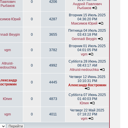
Павлович
0
4206
Андрей Павлович
Рыбаков
Рыбаков
Вторник 15 Июль 2025
ксимов Юрий
0
4287
04:36:20 PM
Максимов Юрий
Пятница 04 Июль 2025
nnadi Beygin
0
3655
03:43:18 PM
Gennadi Beygin
Вторник 01 Июль 2025
vgm
0
3782
04:01:05 PM
vgm
Суббота 28 Июнь 2025
Altruist-
0
4992
08:43:17 AM
nedouchka
Altruist-nedouchka
Четверг 12 Июнь 2025
Александр
10:10:31 PM
0
4445
Костромин
Александр Костромин
Суббота 07 Июнь 2025
Юлия
0
4873
01:40:03 PM
Юлия
Четверг 22 Май 2025
vgm
0
4011
07:18:22 PM
vgm