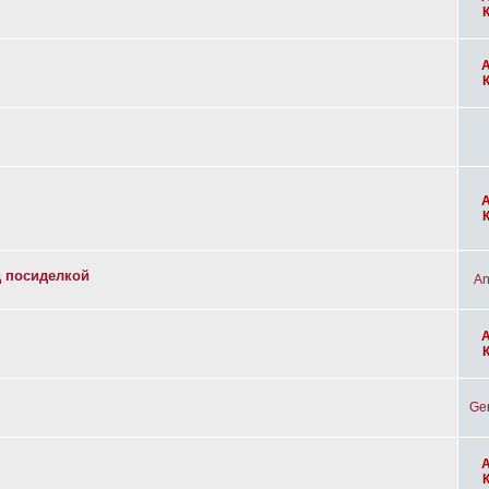
д посиделкой
An
Ge