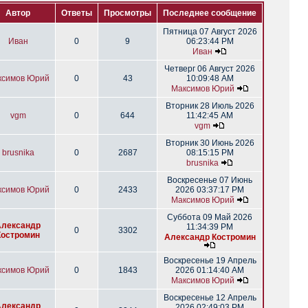
Автор
Ответы
Просмотры
Последнее сообщение
Пятница 07 Август 2026
Иван
0
9
06:23:44 PM
Иван
Четверг 06 Август 2026
ксимов Юрий
0
43
10:09:48 AM
Максимов Юрий
Вторник 28 Июль 2026
vgm
0
644
11:42:45 AM
vgm
Вторник 30 Июнь 2026
brusnika
0
2687
08:15:15 PM
brusnika
Воскресенье 07 Июнь
ксимов Юрий
0
2433
2026 03:37:17 PM
Максимов Юрий
Суббота 09 Май 2026
Александр
11:34:39 PM
0
3302
Костромин
Александр Костромин
Воскресенье 19 Апрель
ксимов Юрий
0
1843
2026 01:14:40 AM
Максимов Юрий
Воскресенье 12 Апрель
Александр
2026 02:49:03 PM