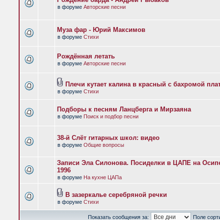
в форуме
Авторские песни
Муза фар - Юрий Максимов
в форуме
Стихи
Рождённая летать
в форуме
Авторские песни
Плечи кутает калина в красный с бахромой пла
в форуме
Стихи
Подборы к песням Ланцберга и Мирзаяна
в форуме
Поиск и подбор песни
38-й Слёт гитарных школ: видео
в форуме
Общие вопросы
Записи Эла Силонова. Посиделки в ЦАПЕ на Осипе
1996
в форуме
На кухне ЦАПа
В зазеркалье серебряной речки
в форуме
Стихи
Показать сообщения за:
Поле сорт