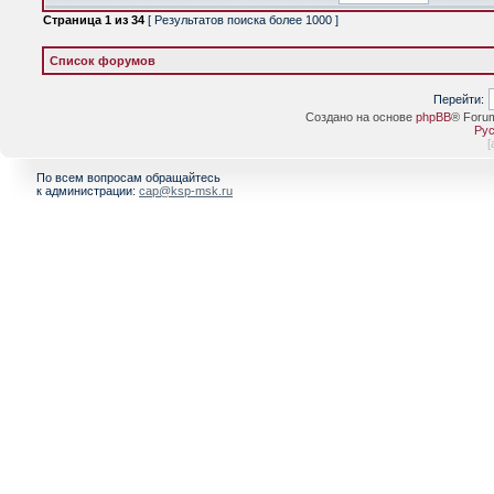
Страница
1
из
34
[ Результатов поиска более 1000 ]
Список форумов
Перейти:
Создано на основе
phpBB
® Foru
Рус
[
По всем вопросам обращайтесь
к администрации:
cap@ksp-msk.ru