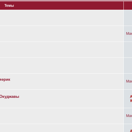
Темы
Ма
мерик
Ма
а Окуджавы
Ма