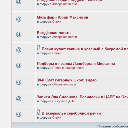
в форуме
Авторские песни
Муза фар - Юрий Максимов
в форуме
Стихи
Рождённая летать
в форуме
Авторские песни
Плечи кутает калина в красный с бахромой п
в форуме
Стихи
Подборы к песням Ланцберга и Мирзаяна
в форуме
Поиск и подбор песни
38-й Слёт гитарных школ: видео
в форуме
Общие вопросы
Записи Эла Силонова. Посиделки в ЦАПЕ на Оси
в форуме
На кухне ЦАПа
В зазеркалье серебряной речки
в форуме
Стихи
Показать сообщения