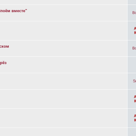
Споём вместе"
Bo
вском
Bo
рёз
S