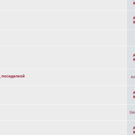
д посиделкой
An
Ge