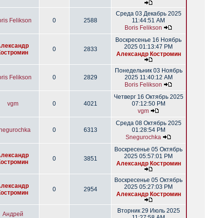
Среда 03 Декабрь 2025
ris Felikson
0
2588
11:44:51 AM
Boris Felikson
Воскресенье 16 Ноябрь
Александр
2025 01:13:47 PM
0
2833
Костромин
Александр Костромин
Понедельник 03 Ноябрь
ris Felikson
0
2829
2025 11:40:12 AM
Boris Felikson
Четверг 16 Октябрь 2025
vgm
0
4021
07:12:50 PM
vgm
Среда 08 Октябрь 2025
negurochka
0
6313
01:28:54 PM
Snegurochka
Воскресенье 05 Октябрь
Александр
2025 05:57:01 PM
0
3851
Костромин
Александр Костромин
Воскресенье 05 Октябрь
Александр
2025 05:27:03 PM
0
2954
Костромин
Александр Костромин
Вторник 29 Июль 2025
Андрей
11:27:58 AM