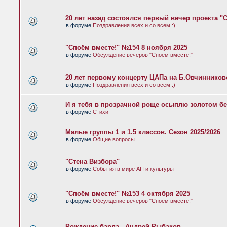
20 лет назад состоялся первый вечер проекта "
в форуме
Поздравления всех и со всем :)
"Споём вместе!" №154 8 ноября 2025
в форуме
Обсуждение вечеров "Споем вместе!"
20 лет первому концерту ЦАПа на Б.Овчиннико
в форуме
Поздравления всех и со всем :)
И я тебя в прозрачной роще осыплю золотом бе
в форуме
Стихи
Малые группы 1 и 1.5 классов. Сезон 2025/2026
в форуме
Общие вопросы
"Стена Визбора"
в форуме
События в мире АП и культуры
"Споём вместе!" №153 4 октября 2025
в форуме
Обсуждение вечеров "Споем вместе!"
Рождение барда - Андрей Рыбаков