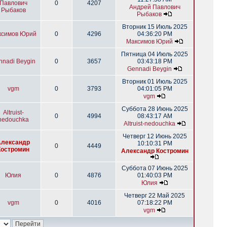
Павлович
0
4207
Андрей Павлович
Рыбаков
Рыбаков
Вторник 15 Июль 2025
ксимов Юрий
0
4296
04:36:20 PM
Максимов Юрий
Пятница 04 Июль 2025
nnadi Beygin
0
3657
03:43:18 PM
Gennadi Beygin
Вторник 01 Июль 2025
vgm
0
3793
04:01:05 PM
vgm
Суббота 28 Июнь 2025
Altruist-
0
4994
08:43:17 AM
nedouchka
Altruist-nedouchka
Четверг 12 Июнь 2025
Александр
10:10:31 PM
0
4449
Костромин
Александр Костромин
Суббота 07 Июнь 2025
Юлия
0
4876
01:40:03 PM
Юлия
Четверг 22 Май 2025
vgm
0
4016
07:18:22 PM
vgm