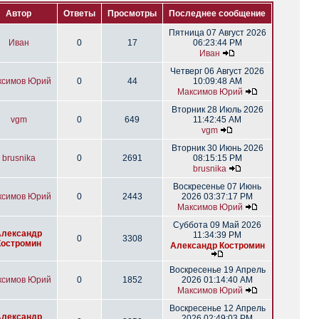
Автор
Ответы
Просмотры
Последнее сообщение
Пятница 07 Август 2026
Иван
0
17
06:23:44 PM
Иван
Четверг 06 Август 2026
ксимов Юрий
0
44
10:09:48 AM
Максимов Юрий
Вторник 28 Июль 2026
vgm
0
649
11:42:45 AM
vgm
Вторник 30 Июнь 2026
brusnika
0
2691
08:15:15 PM
brusnika
Воскресенье 07 Июнь
ксимов Юрий
0
2443
2026 03:37:17 PM
Максимов Юрий
Суббота 09 Май 2026
Александр
11:34:39 PM
0
3308
Костромин
Александр Костромин
Воскресенье 19 Апрель
ксимов Юрий
0
1852
2026 01:14:40 AM
Максимов Юрий
Воскресенье 12 Апрель
Александр
2026 02:49:03 PM