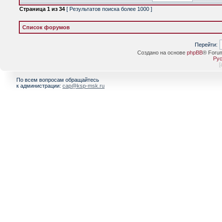
Страница
1
из
34
[ Результатов поиска более 1000 ]
Список форумов
Перейти:
Создано на основе
phpBB
® Foru
Рус
[
По всем вопросам обращайтесь
к администрации:
cap@ksp-msk.ru