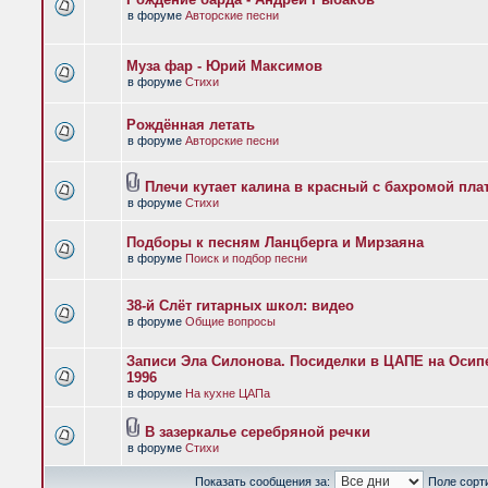
в форуме
Авторские песни
Муза фар - Юрий Максимов
в форуме
Стихи
Рождённая летать
в форуме
Авторские песни
Плечи кутает калина в красный с бахромой пла
в форуме
Стихи
Подборы к песням Ланцберга и Мирзаяна
в форуме
Поиск и подбор песни
38-й Слёт гитарных школ: видео
в форуме
Общие вопросы
Записи Эла Силонова. Посиделки в ЦАПЕ на Осипе
1996
в форуме
На кухне ЦАПа
В зазеркалье серебряной речки
в форуме
Стихи
Показать сообщения за:
Поле сорт