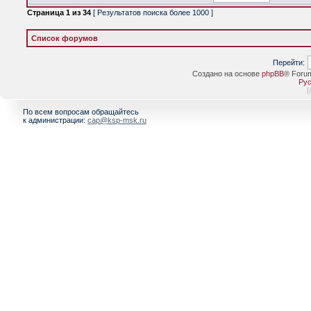
Страница
1
из
34
[ Результатов поиска более 1000 ]
Список форумов
Перейти:
Создано на основе
phpBB
® Foru
Рус
[
По всем вопросам обращайтесь
к администрации:
cap@ksp-msk.ru