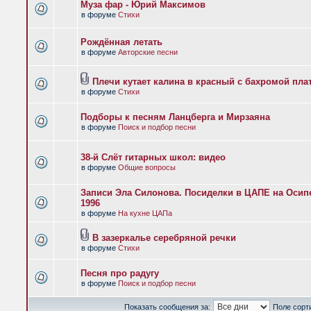
Муза фар - Юрий Максимов
в форуме
Стихи
Рождённая летать
в форуме
Авторские песни
Плечи кутает калина в красный с бахромой пла
в форуме
Стихи
Подборы к песням Ланцберга и Мирзаяна
в форуме
Поиск и подбор песни
38-й Слёт гитарных школ: видео
в форуме
Общие вопросы
Записи Эла Силонова. Посиделки в ЦАПЕ на Осипе
1996
в форуме
На кухне ЦАПа
В зазеркалье серебряной речки
в форуме
Стихи
Песня про радугу
в форуме
Поиск и подбор песни
Показать сообщения за:
Поле сорт