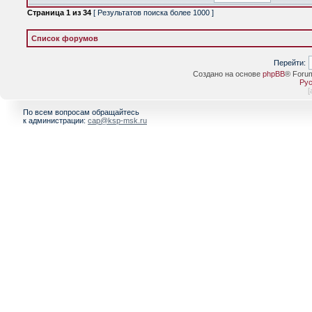
Страница
1
из
34
[ Результатов поиска более 1000 ]
Список форумов
Перейти:
Создано на основе
phpBB
® Foru
Рус
[
По всем вопросам обращайтесь
к администрации:
cap@ksp-msk.ru