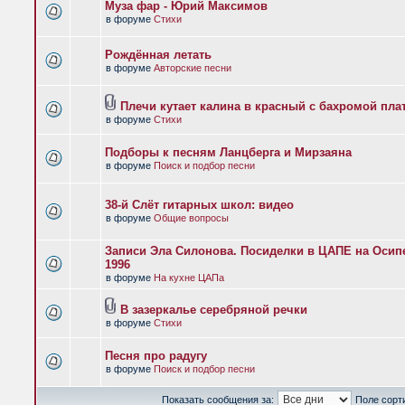
Муза фар - Юрий Максимов
в форуме
Стихи
Рождённая летать
в форуме
Авторские песни
Плечи кутает калина в красный с бахромой пла
в форуме
Стихи
Подборы к песням Ланцберга и Мирзаяна
в форуме
Поиск и подбор песни
38-й Слёт гитарных школ: видео
в форуме
Общие вопросы
Записи Эла Силонова. Посиделки в ЦАПЕ на Осипе
1996
в форуме
На кухне ЦАПа
В зазеркалье серебряной речки
в форуме
Стихи
Песня про радугу
в форуме
Поиск и подбор песни
Показать сообщения за:
Поле сорт