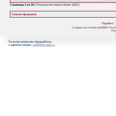
Страница
1
из
34
[ Результатов поиска более 1000 ]
Список форумов
Перейти:
Создано на основе
phpBB
® Foru
Рус
[
По всем вопросам обращайтесь
к администрации:
cap@ksp-msk.ru