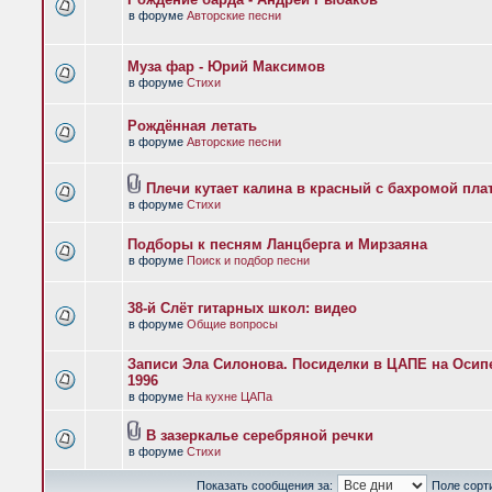
в форуме
Авторские песни
Муза фар - Юрий Максимов
в форуме
Стихи
Рождённая летать
в форуме
Авторские песни
Плечи кутает калина в красный с бахромой пла
в форуме
Стихи
Подборы к песням Ланцберга и Мирзаяна
в форуме
Поиск и подбор песни
38-й Слёт гитарных школ: видео
в форуме
Общие вопросы
Записи Эла Силонова. Посиделки в ЦАПЕ на Осипе
1996
в форуме
На кухне ЦАПа
В зазеркалье серебряной речки
в форуме
Стихи
Показать сообщения за:
Поле сорт