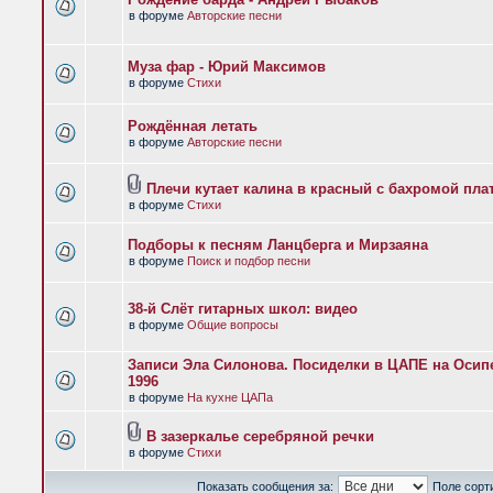
в форуме
Авторские песни
Муза фар - Юрий Максимов
в форуме
Стихи
Рождённая летать
в форуме
Авторские песни
Плечи кутает калина в красный с бахромой пла
в форуме
Стихи
Подборы к песням Ланцберга и Мирзаяна
в форуме
Поиск и подбор песни
38-й Слёт гитарных школ: видео
в форуме
Общие вопросы
Записи Эла Силонова. Посиделки в ЦАПЕ на Осипе
1996
в форуме
На кухне ЦАПа
В зазеркалье серебряной речки
в форуме
Стихи
Показать сообщения за:
Поле сорт