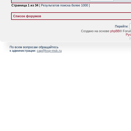
Страница
1
из
34
[ Результатов поиска более 1000 ]
Список форумов
Перейти:
Создано на основе
phpBB
® Foru
Рус
[
По всем вопросам обращайтесь
к администрации:
cap@ksp-msk.ru