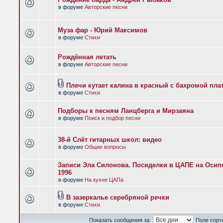
в форуме
Авторские песни
Муза фар - Юрий Максимов
в форуме
Стихи
Рождённая летать
в форуме
Авторские песни
Плечи кутает калина в красный с бахромой пла
в форуме
Стихи
Подборы к песням Ланцберга и Мирзаяна
в форуме
Поиск и подбор песни
38-й Слёт гитарных школ: видео
в форуме
Общие вопросы
Записи Эла Силонова. Посиделки в ЦАПЕ на Осипе
1996
в форуме
На кухне ЦАПа
В зазеркалье серебряной речки
в форуме
Стихи
Показать сообщения за:
Поле сорт