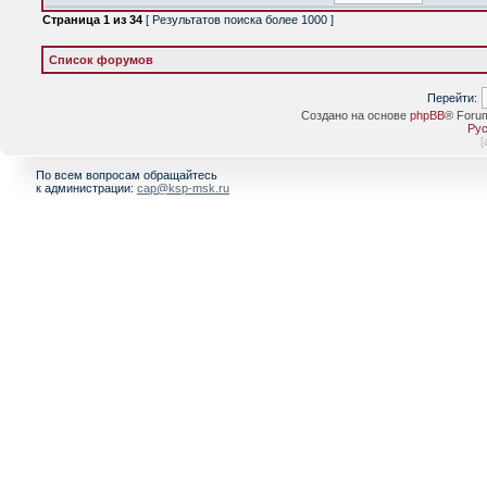
Страница
1
из
34
[ Результатов поиска более 1000 ]
Список форумов
Перейти:
Создано на основе
phpBB
® Foru
Рус
[
По всем вопросам обращайтесь
к администрации:
cap@ksp-msk.ru