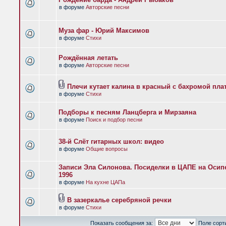
в форуме
Авторские песни
Муза фар - Юрий Максимов
в форуме
Стихи
Рождённая летать
в форуме
Авторские песни
Плечи кутает калина в красный с бахромой пла
в форуме
Стихи
Подборы к песням Ланцберга и Мирзаяна
в форуме
Поиск и подбор песни
38-й Слёт гитарных школ: видео
в форуме
Общие вопросы
Записи Эла Силонова. Посиделки в ЦАПЕ на Осипе
1996
в форуме
На кухне ЦАПа
В зазеркалье серебряной речки
в форуме
Стихи
Показать сообщения за:
Поле сорт