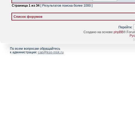
Страница
1
из
34
[ Результатов поиска более 1000 ]
Список форумов
Перейти:
Создано на основе
phpBB
® Foru
Рус
[
По всем вопросам обращайтесь
к администрации:
cap@ksp-msk.ru