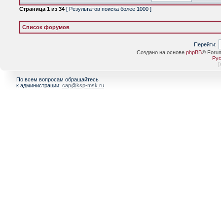
Страница
1
из
34
[ Результатов поиска более 1000 ]
Список форумов
Перейти:
Создано на основе
phpBB
® Foru
Рус
[
По всем вопросам обращайтесь
к администрации:
cap@ksp-msk.ru