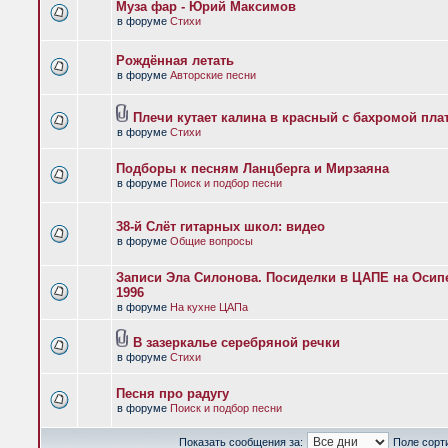
Муза фар - Юрий Максимов
в форуме
Стихи
Рождённая летать
в форуме
Авторские песни
Плечи кутает калина в красный с бахромой пла
в форуме
Стихи
Подборы к песням Ланцберга и Мирзаяна
в форуме
Поиск и подбор песни
38-й Слёт гитарных школ: видео
в форуме
Общие вопросы
Записи Эла Силонова. Посиделки в ЦАПЕ на Осипе
1996
в форуме
На кухне ЦАПа
В зазеркалье серебряной речки
в форуме
Стихи
Песня про радугу
в форуме
Поиск и подбор песни
Показать сообщения за:
Поле сорт