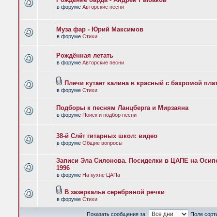
в форуме
Авторские песни
Муза фар - Юрий Максимов
в форуме
Стихи
Рождённая летать
в форуме
Авторские песни
Плечи кутает калина в красный с бахромой пла
в форуме
Стихи
Подборы к песням Ланцберга и Мирзаяна
в форуме
Поиск и подбор песни
38-й Слёт гитарных школ: видео
в форуме
Общие вопросы
Записи Эла Силонова. Посиделки в ЦАПЕ на Осипе
1996
в форуме
На кухне ЦАПа
В зазеркалье серебряной речки
в форуме
Стихи
Показать сообщения за:
Поле сорт