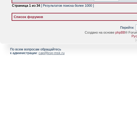
Страница
1
из
34
[ Результатов поиска более 1000 ]
Список форумов
Перейти:
Создано на основе
phpBB
® Foru
Рус
[
По всем вопросам обращайтесь
к администрации:
cap@ksp-msk.ru