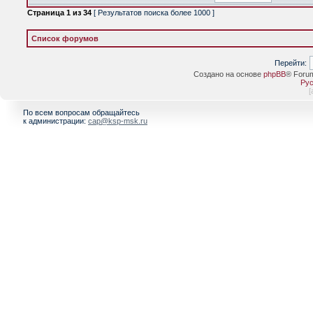
Страница
1
из
34
[ Результатов поиска более 1000 ]
Список форумов
Перейти:
Создано на основе
phpBB
® Foru
Рус
[
По всем вопросам обращайтесь
к администрации:
cap@ksp-msk.ru