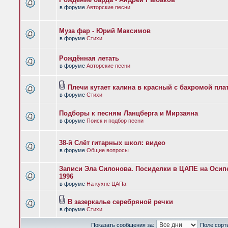
в форуме
Авторские песни
Муза фар - Юрий Максимов
в форуме
Стихи
Рождённая летать
в форуме
Авторские песни
Плечи кутает калина в красный с бахромой пла
в форуме
Стихи
Подборы к песням Ланцберга и Мирзаяна
в форуме
Поиск и подбор песни
38-й Слёт гитарных школ: видео
в форуме
Общие вопросы
Записи Эла Силонова. Посиделки в ЦАПЕ на Осипе
1996
в форуме
На кухне ЦАПа
В зазеркалье серебряной речки
в форуме
Стихи
Показать сообщения за:
Поле сорт