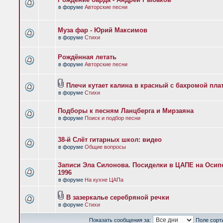
в форуме
Авторские песни
Муза фар - Юрий Максимов
в форуме
Стихи
Рождённая летать
в форуме
Авторские песни
Плечи кутает калина в красный с бахромой пла
в форуме
Стихи
Подборы к песням Ланцберга и Мирзаяна
в форуме
Поиск и подбор песни
38-й Слёт гитарных школ: видео
в форуме
Общие вопросы
Записи Эла Силонова. Посиделки в ЦАПЕ на Осипе
1996
в форуме
На кухне ЦАПа
В зазеркалье серебряной речки
в форуме
Стихи
Показать сообщения за:
Поле сорт