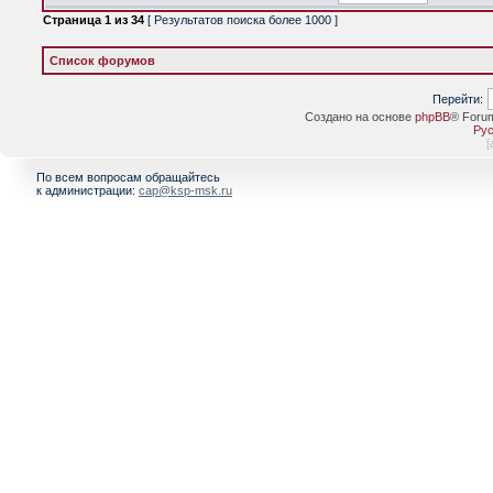
Страница
1
из
34
[ Результатов поиска более 1000 ]
Список форумов
Перейти:
Создано на основе
phpBB
® Foru
Рус
[
По всем вопросам обращайтесь
к администрации:
cap@ksp-msk.ru