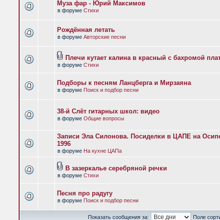
Муза фар - Юрий Максимов
в форуме
Стихи
Рождённая летать
в форуме
Авторские песни
Плечи кутает калина в красный с бахромой пла
в форуме
Стихи
Подборы к песням Ланцберга и Мирзаяна
в форуме
Поиск и подбор песни
38-й Слёт гитарных школ: видео
в форуме
Общие вопросы
Записи Эла Силонова. Посиделки в ЦАПЕ на Осипе
1996
в форуме
На кухне ЦАПа
В зазеркалье серебряной речки
в форуме
Стихи
Песня про радугу
в форуме
Поиск и подбор песни
Показать сообщения за:
Поле сорт