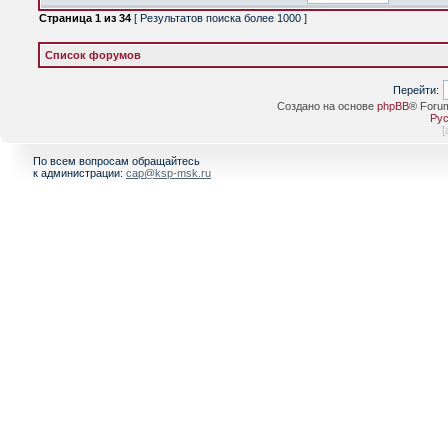
Страница
1
из
34
[ Результатов поиска более 1000 ]
Список форумов
Перейти:
Создано на основе
phpBB
® Foru
Рус
[
По всем вопросам обращайтесь
к администрации:
cap@ksp-msk.ru