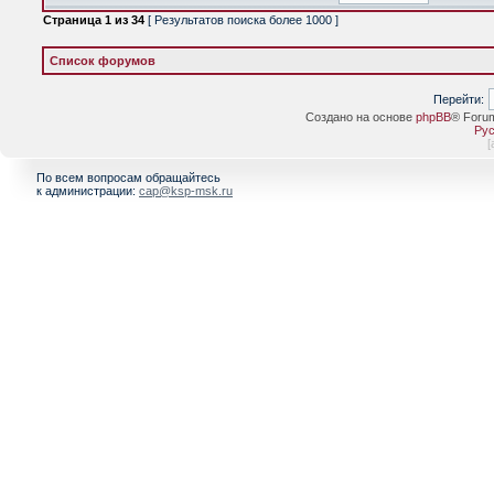
Страница
1
из
34
[ Результатов поиска более 1000 ]
Список форумов
Перейти:
Создано на основе
phpBB
® Foru
Рус
[
По всем вопросам обращайтесь
к администрации:
cap@ksp-msk.ru