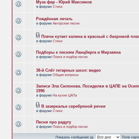
Муза фар - Юрий Максимов
в форуме
Стихи
Рождённая летать
в форуме
Авторские песни
Плечи кутает калина в красный с бахромой пла
в форуме
Стихи
Подборы к песням Ланцберга и Мирзаяна
в форуме
Поиск и подбор песни
38-й Слёт гитарных школ: видео
в форуме
Общие вопросы
Записи Эла Силонова. Посиделки в ЦАПЕ на Осипе
1996
в форуме
На кухне ЦАПа
В зазеркалье серебряной речки
в форуме
Стихи
Песня про радугу
в форуме
Поиск и подбор песни
Показать сообщения за:
Поле сорт