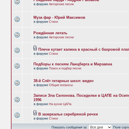
в форуме
Авторские песни
Муза фар - Юрий Максимов
в форуме
Стихи
Рождённая летать
в форуме
Авторские песни
Плечи кутает калина в красный с бахромой пла
в форуме
Стихи
Подборы к песням Ланцберга и Мирзаяна
в форуме
Поиск и подбор песни
38-й Слёт гитарных школ: видео
в форуме
Общие вопросы
Записи Эла Силонова. Посиделки в ЦАПЕ на Осипе
1996
в форуме
На кухне ЦАПа
В зазеркалье серебряной речки
в форуме
Стихи
Показать сообщения за:
Поле сорт