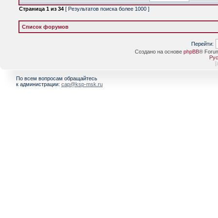
Страница
1
из
34
[ Результатов поиска более 1000 ]
Список форумов
Перейти:
Создано на основе
phpBB
® Foru
Рус
[
По всем вопросам обращайтесь
к администрации:
cap@ksp-msk.ru