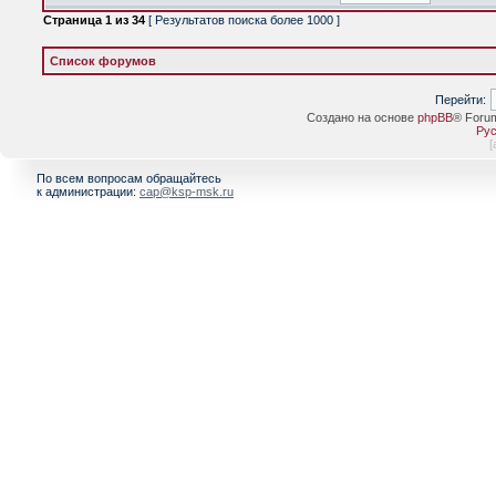
Страница
1
из
34
[ Результатов поиска более 1000 ]
Список форумов
Перейти:
Создано на основе
phpBB
® Foru
Рус
[
По всем вопросам обращайтесь
к администрации:
cap@ksp-msk.ru