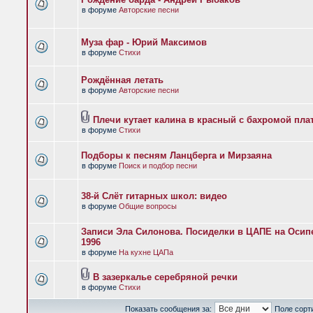
в форуме
Авторские песни
Муза фар - Юрий Максимов
в форуме
Стихи
Рождённая летать
в форуме
Авторские песни
Плечи кутает калина в красный с бахромой пла
в форуме
Стихи
Подборы к песням Ланцберга и Мирзаяна
в форуме
Поиск и подбор песни
38-й Слёт гитарных школ: видео
в форуме
Общие вопросы
Записи Эла Силонова. Посиделки в ЦАПЕ на Осипе
1996
в форуме
На кухне ЦАПа
В зазеркалье серебряной речки
в форуме
Стихи
Показать сообщения за:
Поле сорт