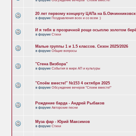
в форуме
Обсуждение вечеров "Споем вместе!"
20 лет первому концерту ЦАПа на Б.Овчинниковс
в форуме
Поздравления всех и со всем :)
И я тебя в прозрачной роще осыплю золотом бер
в форуме
Стихи
Малые группы 1 и 1.5 классов. Сезон 2025/2026
в форуме
Общие вопросы
"Стена Визбора"
в форуме
События в мире АП и культуры
"Споём вместе!" №153 4 октября 2025
в форуме
Обсуждение вечеров "Споем вместе!"
Рождение барда - Андрей Рыбаков
в форуме
Авторские песни
Муза фар - Юрий Максимов
в форуме
Стихи