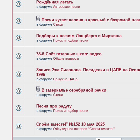
Рождённая летать
в форуме
Авторские песни
Плечи кутает калина в красный с бахромой пла
в форуме
Стихи
Подборы к песням Ланцберга и Мирзаяна
в форуме
Поиск и подбор песни
38-й Слёт гитарных школ: видео
в форуме
Общие вопросы
Записи Эла Силонова. Посиделки в ЦАПЕ на Осипе
1996
в форуме
На кухне ЦАПа
В зазеркалье серебряной речки
в форуме
Стихи
Песня про радугу
в форуме
Поиск и подбор песни
Споём вместе!" №152 10 мая 2025
в форуме
Обсуждение вечеров "Споем вместе!"