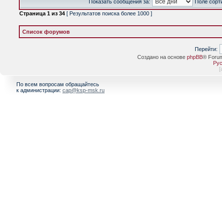
Показать сообщения за:
Поле сорт
Страница
1
из
34
[ Результатов поиска более 1000 ]
Список форумов
Перейти:
Создано на основе
phpBB
® Foru
Рус
[
По всем вопросам обращайтесь
к администрации:
cap@ksp-msk.ru