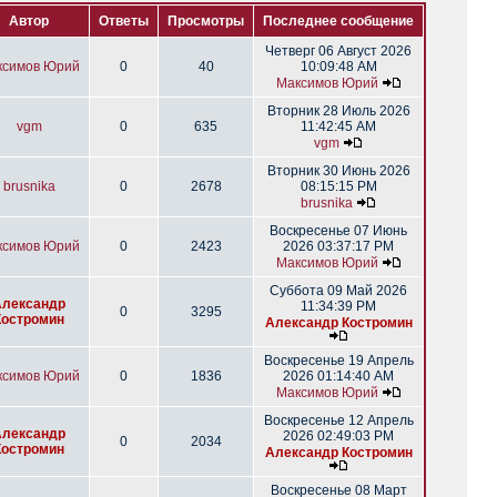
Автор
Ответы
Просмотры
Последнее сообщение
Четверг 06 Август 2026
ксимов Юрий
0
40
10:09:48 AM
Максимов Юрий
Вторник 28 Июль 2026
vgm
0
635
11:42:45 AM
vgm
Вторник 30 Июнь 2026
brusnika
0
2678
08:15:15 PM
brusnika
Воскресенье 07 Июнь
ксимов Юрий
0
2423
2026 03:37:17 PM
Максимов Юрий
Суббота 09 Май 2026
Александр
11:34:39 PM
0
3295
Костромин
Александр Костромин
Воскресенье 19 Апрель
ксимов Юрий
0
1836
2026 01:14:40 AM
Максимов Юрий
Воскресенье 12 Апрель
Александр
2026 02:49:03 PM
0
2034
Костромин
Александр Костромин
Воскресенье 08 Март