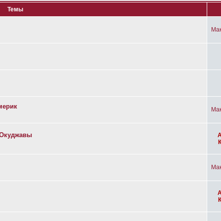
Темы
Ма
мерик
Ма
а Окуджавы
Ма