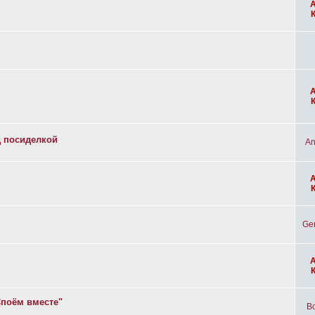
д посиделкой
An
Ge
Споём вместе"
Bo