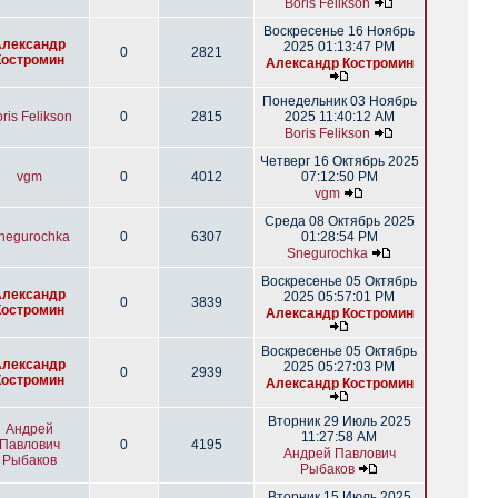
Boris Felikson
Воскресенье 16 Ноябрь
Александр
2025 01:13:47 PM
0
2821
Костромин
Александр Костромин
Понедельник 03 Ноябрь
ris Felikson
0
2815
2025 11:40:12 AM
Boris Felikson
Четверг 16 Октябрь 2025
vgm
0
4012
07:12:50 PM
vgm
Среда 08 Октябрь 2025
negurochka
0
6307
01:28:54 PM
Snegurochka
Воскресенье 05 Октябрь
Александр
2025 05:57:01 PM
0
3839
Костромин
Александр Костромин
Воскресенье 05 Октябрь
Александр
2025 05:27:03 PM
0
2939
Костромин
Александр Костромин
Вторник 29 Июль 2025
Андрей
11:27:58 AM
Павлович
0
4195
Андрей Павлович
Рыбаков
Рыбаков
Вторник 15 Июль 2025