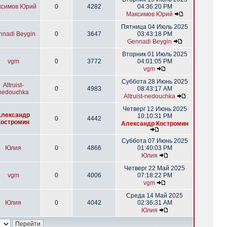
ксимов Юрий
0
4282
04:36:20 PM
Максимов Юрий
Пятница 04 Июль 2025
nnadi Beygin
0
3647
03:43:18 PM
Gennadi Beygin
Вторник 01 Июль 2025
vgm
0
3772
04:01:05 PM
vgm
Суббота 28 Июнь 2025
Altruist-
0
4983
08:43:17 AM
nedouchka
Altruist-nedouchka
Четверг 12 Июнь 2025
Александр
10:10:31 PM
0
4442
Костромин
Александр Костромин
Суббота 07 Июнь 2025
Юлия
0
4866
01:40:03 PM
Юлия
Четверг 22 Май 2025
vgm
0
4006
07:18:22 PM
vgm
Среда 14 Май 2025
Юлия
0
4042
02:36:31 AM
Юлия