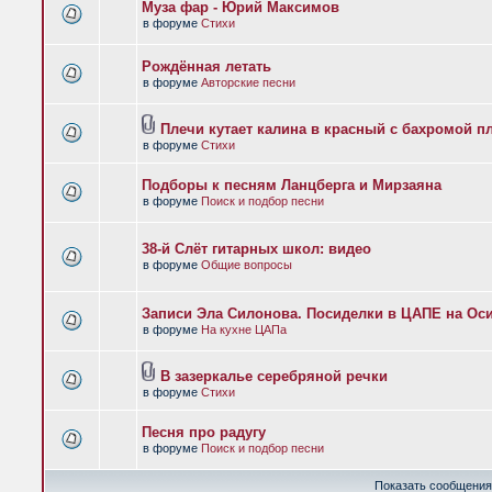
Муза фар - Юрий Максимов
в форуме
Стихи
Рождённая летать
в форуме
Авторские песни
Плечи кутает калина в красный с бахромой п
в форуме
Стихи
Подборы к песням Ланцберга и Мирзаяна
в форуме
Поиск и подбор песни
38-й Слёт гитарных школ: видео
в форуме
Общие вопросы
Записи Эла Силонова. Посиделки в ЦАПЕ на Оси
в форуме
На кухне ЦАПа
В зазеркалье серебряной речки
в форуме
Стихи
Песня про радугу
в форуме
Поиск и подбор песни
Показать сообщения