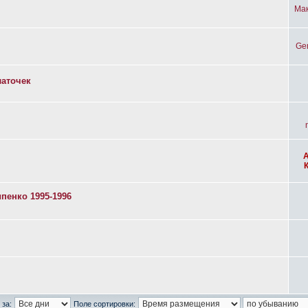
Ма
Ge
латочек
пенко 1995-1996
 за:
Поле сортировки: