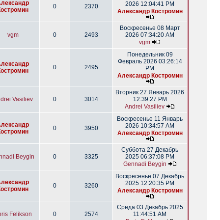
Александр
2026 12:04:41 PM
0
2370
Костромин
Александр Костромин
Воскресенье 08 Март
vgm
0
2493
2026 07:34:20 AM
vgm
Понедельник 09
Февраль 2026 03:26:14
Александр
0
2495
PM
Костромин
Александр Костромин
Вторник 27 Январь 2026
drei Vasiliev
0
3014
12:39:27 PM
Andrei Vasiliev
Воскресенье 11 Январь
Александр
2026 10:34:57 AM
0
3950
Костромин
Александр Костромин
Суббота 27 Декабрь
nnadi Beygin
0
3325
2025 06:37:08 PM
Gennadi Beygin
Воскресенье 07 Декабрь
Александр
2025 12:20:35 PM
0
3260
Костромин
Александр Костромин
Среда 03 Декабрь 2025
ris Felikson
0
2574
11:44:51 AM