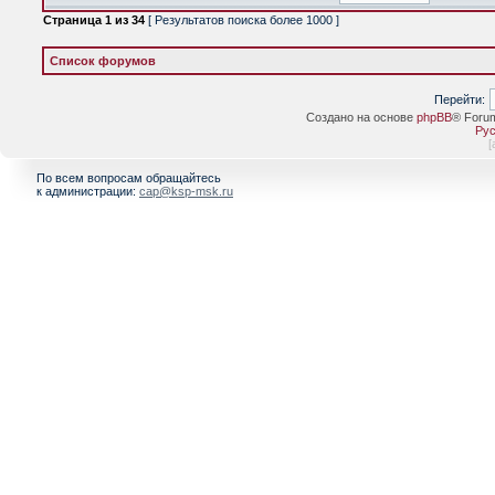
Страница
1
из
34
[ Результатов поиска более 1000 ]
Список форумов
Перейти:
Создано на основе
phpBB
® Foru
Рус
[
По всем вопросам обращайтесь
к администрации:
cap@ksp-msk.ru