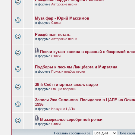
в форуме
Авторские песни
Муза фар - Юрий Максимов
в форуме
Стихи
Рождённая летать
в форуме
Авторские песни
Плечи кутает калина в красный с бахромой пла
в форуме
Стихи
Подборы к песням Ланцберга и Мирзаяна
в форуме
Поиск и подбор песни
38-й Слёт гитарных школ: видео
в форуме
Общие вопросы
Записи Эла Силонова. Посиделки в ЦАПЕ на Осипе
1996
в форуме
На кухне ЦАПа
В зазеркалье серебряной речки
в форуме
Стихи
Показать сообщения за:
Поле сорт