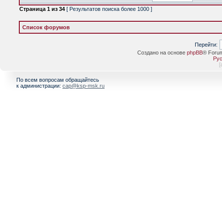
Страница
1
из
34
[ Результатов поиска более 1000 ]
Список форумов
Перейти:
Создано на основе
phpBB
® Foru
Рус
[
По всем вопросам обращайтесь
к администрации:
cap@ksp-msk.ru