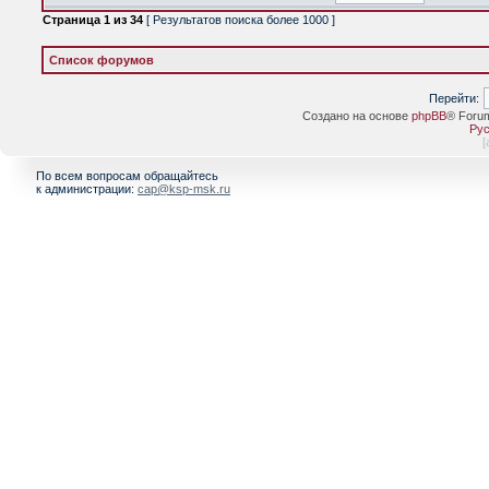
Страница
1
из
34
[ Результатов поиска более 1000 ]
Список форумов
Перейти:
Создано на основе
phpBB
® Foru
Рус
[
По всем вопросам обращайтесь
к администрации:
cap@ksp-msk.ru