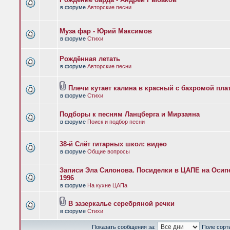
в форуме
Авторские песни
Муза фар - Юрий Максимов
в форуме
Стихи
Рождённая летать
в форуме
Авторские песни
Плечи кутает калина в красный с бахромой пла
в форуме
Стихи
Подборы к песням Ланцберга и Мирзаяна
в форуме
Поиск и подбор песни
38-й Слёт гитарных школ: видео
в форуме
Общие вопросы
Записи Эла Силонова. Посиделки в ЦАПЕ на Осипе
1996
в форуме
На кухне ЦАПа
В зазеркалье серебряной речки
в форуме
Стихи
Показать сообщения за:
Поле сорт