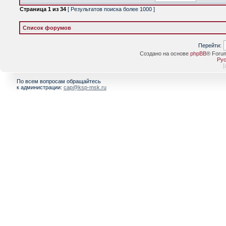
Страница
1
из
34
[ Результатов поиска более 1000 ]
Список форумов
Перейти:
Создано на основе
phpBB
® Foru
Рус
[
По всем вопросам обращайтесь
к администрации:
cap@ksp-msk.ru