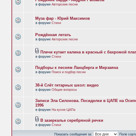
в форуме
Авторские песни
Муза фар - Юрий Максимов
в форуме
Стихи
Рождённая летать
в форуме
Авторские песни
Плечи кутает калина в красный с бахромой пла
в форуме
Стихи
Подборы к песням Ланцберга и Мирзаяна
в форуме
Поиск и подбор песни
38-й Слёт гитарных школ: видео
в форуме
Общие вопросы
Записи Эла Силонова. Посиделки в ЦАПЕ на Осипе
1996
в форуме
На кухне ЦАПа
В зазеркалье серебряной речки
в форуме
Стихи
Показать сообщения за:
Поле сорт