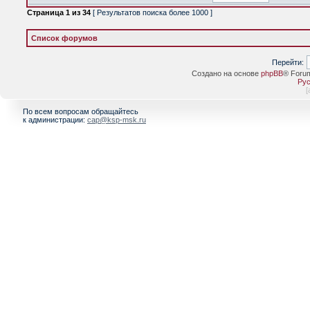
Страница
1
из
34
[ Результатов поиска более 1000 ]
Список форумов
Перейти:
Создано на основе
phpBB
® Foru
Рус
[
По всем вопросам обращайтесь
к администрации:
cap@ksp-msk.ru