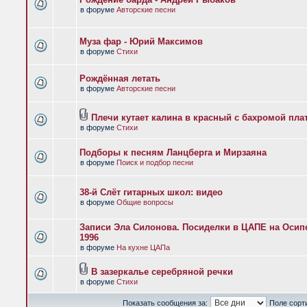
в форуме
Авторские песни
Муза фар - Юрий Максимов
в форуме
Стихи
Рождённая летать
в форуме
Авторские песни
Плечи кутает калина в красный с бахромой пла
в форуме
Стихи
Подборы к песням Ланцберга и Мирзаяна
в форуме
Поиск и подбор песни
38-й Слёт гитарных школ: видео
в форуме
Общие вопросы
Записи Эла Силонова. Посиделки в ЦАПЕ на Осипе
1996
в форуме
На кухне ЦАПа
В зазеркалье серебряной речки
в форуме
Стихи
Показать сообщения за:
Поле сорт