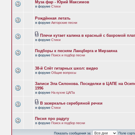
Муза фар - Юрий Максимов
в форуме
Стихи
Рождённая летать
в форуме
Авторские песни
Плечи кутает калина в красный с бахромой пла
в форуме
Стихи
Подборы к песням Ланцберга и Мирзаяна
в форуме
Поиск и подбор песни
38-й Слёт гитарных школ: видео
в форуме
Общие вопросы
Записи Эла Силонова. Посиделки в ЦАПЕ на Осипе
1996
в форуме
На кухне ЦАПа
В зазеркалье серебряной речки
в форуме
Стихи
Песня про радугу
в форуме
Поиск и подбор песни
Показать сообщения за:
Поле сорт