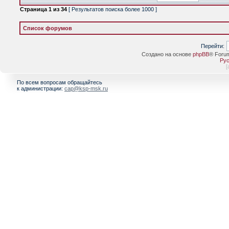
Страница
1
из
34
[ Результатов поиска более 1000 ]
Список форумов
Перейти:
Создано на основе
phpBB
® Foru
Рус
[
По всем вопросам обращайтесь
к администрации:
cap@ksp-msk.ru