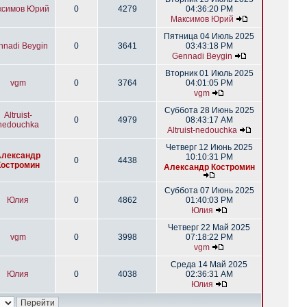
ксимов Юрий
0
4279
04:36:20 PM
Максимов Юрий
Пятница 04 Июль 2025
nnadi Beygin
0
3641
03:43:18 PM
Gennadi Beygin
Вторник 01 Июль 2025
vgm
0
3764
04:01:05 PM
vgm
Суббота 28 Июнь 2025
Altruist-
0
4979
08:43:17 AM
nedouchka
Altruist-nedouchka
Четверг 12 Июнь 2025
Александр
10:10:31 PM
0
4438
Костромин
Александр Костромин
Суббота 07 Июнь 2025
Юлия
0
4862
01:40:03 PM
Юлия
Четверг 22 Май 2025
vgm
0
3998
07:18:22 PM
vgm
Среда 14 Май 2025
Юлия
0
4038
02:36:31 AM
Юлия