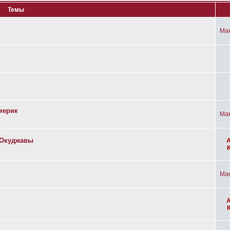
Темы
Ма
мерик
Ма
а Окуджавы
Ма