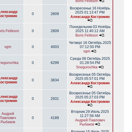
Boris Felikson
Воскресенье 16 Ноябрь
Александр
2025 01:13:47 PM
0
2809
Костромин
Александр Костромин
Понедельник 03 Ноябрь
ris Felikson
0
2809
2025 11:40:12 AM
Boris Felikson
Четверг 16 Октябрь 2025
vgm
0
4003
07:12:50 PM
vgm
Среда 08 Октябрь 2025
negurochka
0
6299
01:28:54 PM
Snegurochka
Воскресенье 05 Октябрь
Александр
2025 05:57:01 PM
0
3834
Костромин
Александр Костромин
Воскресенье 05 Октябрь
Александр
2025 05:27:03 PM
0
2931
Костромин
Александр Костромин
Вторник 29 Июль 2025
Андрей
11:27:58 AM
Павлович
0
4189
Андрей Павлович
Рыбаков
Рыбаков
Вторник 15 Июль 2025