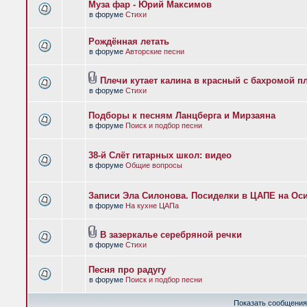
Муза фар - Юрий Максимов
в форуме
Стихи
Рождённая летать
в форуме
Авторские песни
Плечи кутает калина в красный с бахромой п
в форуме
Стихи
Подборы к песням Ланцберга и Мирзаяна
в форуме
Поиск и подбор песни
38-й Слёт гитарных школ: видео
в форуме
Общие вопросы
Записи Эла Силонова. Посиделки в ЦАПЕ на Оси
в форуме
На кухне ЦАПа
В зазеркалье серебряной речки
в форуме
Стихи
Песня про радугу
в форуме
Поиск и подбор песни
Показать сообщения