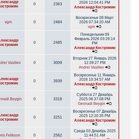
Александр
2026 12:04:41 PM
0
2363
Костромин
Александр Костромин
Воскресенье 08 Март
vgm
0
2484
2026 07:34:20 AM
vgm
Понедельник 09
Февраль 2026 03:26:14
Александр
0
2485
PM
Костромин
Александр Костромин
Вторник 27 Январь 2026
drei Vasiliev
0
3009
12:39:27 PM
Andrei Vasiliev
Воскресенье 11 Январь
Александр
2026 10:34:57 AM
0
3939
Костромин
Александр Костромин
Суббота 27 Декабрь
nnadi Beygin
0
3318
2025 06:37:08 PM
Gennadi Beygin
Воскресенье 07 Декабрь
Александр
2025 12:20:35 PM
0
3251
Костромин
Александр Костромин
Среда 03 Декабрь 2025
ris Felikson
0
2562
11:44:51 AM