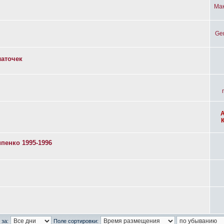
Ма
Ge
латочек
пенко 1995-1996
 за:
Поле сортировки: