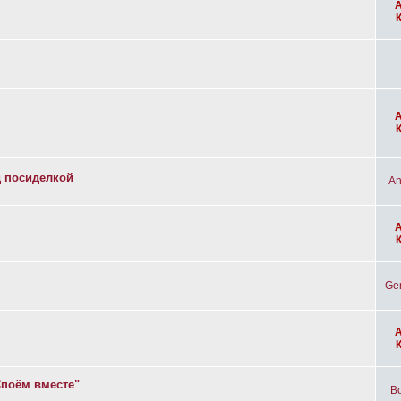
д посиделкой
An
Ge
Споём вместе"
Bo