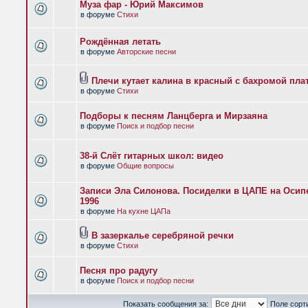
Муза фар - Юрий Максимов
в форуме
Стихи
Рождённая летать
в форуме
Авторские песни
Плечи кутает калина в красный с бахромой пла
в форуме
Стихи
Подборы к песням Ланцберга и Мирзаяна
в форуме
Поиск и подбор песни
38-й Слёт гитарных школ: видео
в форуме
Общие вопросы
Записи Эла Силонова. Посиделки в ЦАПЕ на Осипе
1996
в форуме
На кухне ЦАПа
В зазеркалье серебряной речки
в форуме
Стихи
Песня про радугу
в форуме
Поиск и подбор песни
Показать сообщения за:
Поле сорт