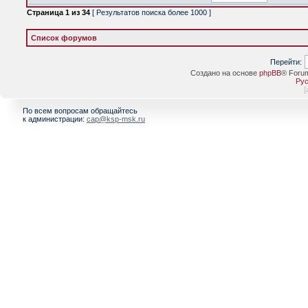
Страница
1
из
34
[ Результатов поиска более 1000 ]
Список форумов
Перейти:
Создано на основе
phpBB
® Foru
Рус
[
По всем вопросам обращайтесь
к администрации:
cap@ksp-msk.ru