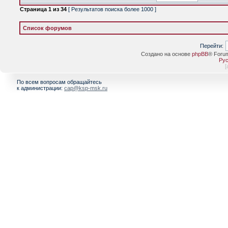
Страница
1
из
34
[ Результатов поиска более 1000 ]
Список форумов
Перейти:
Создано на основе
phpBB
® Foru
Рус
[
По всем вопросам обращайтесь
к администрации:
cap@ksp-msk.ru