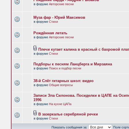
в форуме
Авторские песни
Муза фар - Юрий Максимов
в форуме
Стихи
Рождённая летать
в форуме
Авторские песни
Плечи кутает калина в красный с бахромой пла
в форуме
Стихи
Подборы к песням Ланцберга и Мирзаяна
в форуме
Поиск и подбор песни
38-й Слёт гитарных школ: видео
в форуме
Общие вопросы
Записи Эла Силонова. Посиделки в ЦАПЕ на Осипе
1996
в форуме
На кухне ЦАПа
В зазеркалье серебряной речки
в форуме
Стихи
Показать сообщения за:
Поле сорт