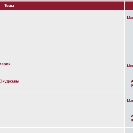
Темы
Ма
мерик
Ма
а Окуджавы
Ма