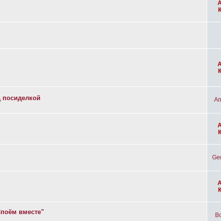
д посиделкой
An
Ge
Споём вместе"
Bo