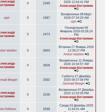
Александр
2026 12:04:41 PM
0
2349
Костромин
Александр Костромин
Воскресенье 08 Март
vgm
0
2467
2026 07:34:20 AM
vgm
Понедельник 09
Февраль 2026 03:26:14
Александр
0
2473
PM
Костромин
Александр Костромин
Вторник 27 Январь 2026
drei Vasiliev
0
3003
12:39:27 PM
Andrei Vasiliev
Воскресенье 11 Январь
Александр
2026 10:34:57 AM
0
3928
Костромин
Александр Костромин
Суббота 27 Декабрь
nnadi Beygin
0
3302
2025 06:37:08 PM
Gennadi Beygin
Воскресенье 07 Декабрь
Александр
2025 12:20:35 PM
0
3236
Костромин
Александр Костромин
Среда 03 Декабрь 2025
ris Felikson
0
2548
11:44:51 AM