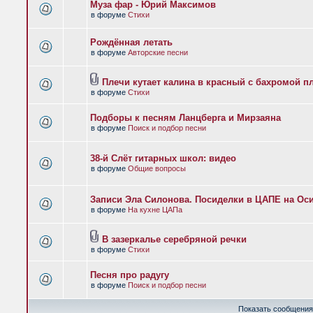
Муза фар - Юрий Максимов
в форуме
Стихи
Рождённая летать
в форуме
Авторские песни
Плечи кутает калина в красный с бахромой п
в форуме
Стихи
Подборы к песням Ланцберга и Мирзаяна
в форуме
Поиск и подбор песни
38-й Слёт гитарных школ: видео
в форуме
Общие вопросы
Записи Эла Силонова. Посиделки в ЦАПЕ на Оси
в форуме
На кухне ЦАПа
В зазеркалье серебряной речки
в форуме
Стихи
Песня про радугу
в форуме
Поиск и подбор песни
Показать сообщения