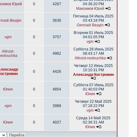
ксимов Юрий
0
4267
04:36:20 PM
Максимов Юрий
Пятница 04 Июль 2025
nnadi Beygin
0
3636
03:43:18 PM
Gennadi Beygin
Вторник 01 Июль 2025
vgm
0
3757
04:01:05 PM
vgm
Суббота 28 Июнь 2025
Altruist-
0
4962
08:43:17 AM
nedouchka
Altruist-nedouchka
Четверг 12 Июнь 2025
Александр
10:10:31 PM
0
4426
Костромин
Александр Костромин
Суббота 07 Июнь 2025
Юлия
0
4854
01:40:03 PM
Юлия
Четверг 22 Май 2025
vgm
0
3988
07:18:22 PM
vgm
Среда 14 Май 2025
Юлия
0
4027
02:36:31 AM
Юлия