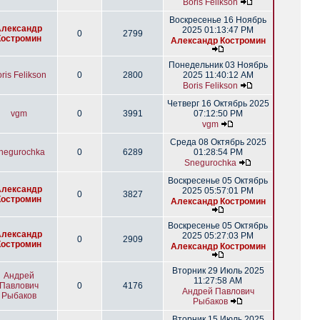
Boris Felikson
Воскресенье 16 Ноябрь
Александр
2025 01:13:47 PM
0
2799
Костромин
Александр Костромин
Понедельник 03 Ноябрь
ris Felikson
0
2800
2025 11:40:12 AM
Boris Felikson
Четверг 16 Октябрь 2025
vgm
0
3991
07:12:50 PM
vgm
Среда 08 Октябрь 2025
negurochka
0
6289
01:28:54 PM
Snegurochka
Воскресенье 05 Октябрь
Александр
2025 05:57:01 PM
0
3827
Костромин
Александр Костромин
Воскресенье 05 Октябрь
Александр
2025 05:27:03 PM
0
2909
Костромин
Александр Костромин
Вторник 29 Июль 2025
Андрей
11:27:58 AM
Павлович
0
4176
Андрей Павлович
Рыбаков
Рыбаков
Вторник 15 Июль 2025