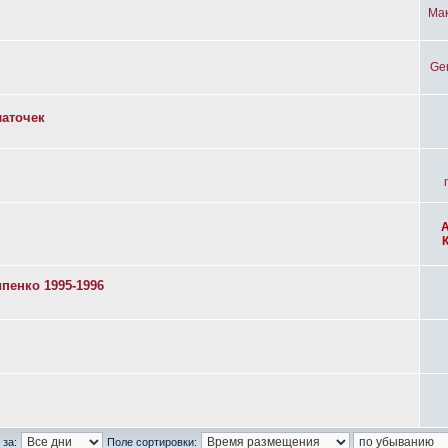
Ма
Ge
латочек
пенко 1995-1996
 за:
Поле сортировки: