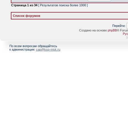
Страница
1
из
34
[ Результатов поиска более 1000 ]
Список форумов
Перейти:
Создано на основе
phpBB
® Foru
Рус
[
По всем вопросам обращайтесь
к администрации:
cap@ksp-msk.ru