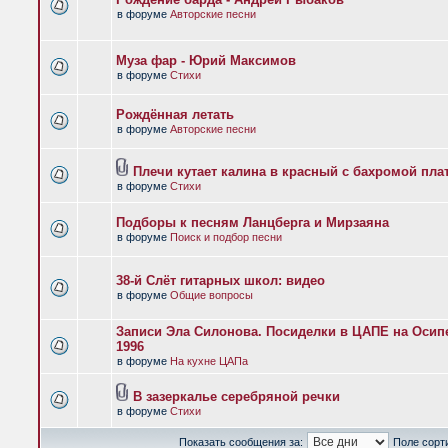
в форуме
Авторские песни
Муза фар - Юрий Максимов
в форуме
Стихи
Рождённая летать
в форуме
Авторские песни
Плечи кутает калина в красный с бахромой пла
в форуме
Стихи
Подборы к песням Ланцберга и Мирзаяна
в форуме
Поиск и подбор песни
38-й Слёт гитарных школ: видео
в форуме
Общие вопросы
Записи Эла Силонова. Посиделки в ЦАПЕ на Осипе
1996
в форуме
На кухне ЦАПа
В зазеркалье серебряной речки
в форуме
Стихи
Показать сообщения за:
Поле сорт