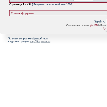
Страница
1
из
34
[ Результатов поиска более 1000 ]
Список форумов
Перейти:
Создано на основе
phpBB
® Foru
Рус
[
По всем вопросам обращайтесь
к администрации:
cap@ksp-msk.ru