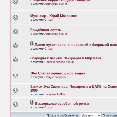
в форуме
Авторские песни
Муза фар - Юрий Максимов
в форуме
Стихи
Рождённая летать
в форуме
Авторские песни
Плечи кутает калина в красный с бахромой пла
в форуме
Стихи
Подборы к песням Ланцберга и Мирзаяна
в форуме
Поиск и подбор песни
38-й Слёт гитарных школ: видео
в форуме
Общие вопросы
Записи Эла Силонова. Посиделки в ЦАПЕ на Осипе
1996
в форуме
На кухне ЦАПа
В зазеркалье серебряной речки
в форуме
Стихи
Показать сообщения за:
Поле сорт