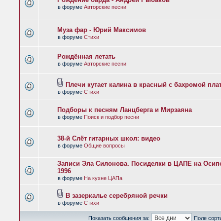
в форуме
Авторские песни
Муза фар - Юрий Максимов
в форуме
Стихи
Рождённая летать
в форуме
Авторские песни
Плечи кутает калина в красный с бахромой пла
в форуме
Стихи
Подборы к песням Ланцберга и Мирзаяна
в форуме
Поиск и подбор песни
38-й Слёт гитарных школ: видео
в форуме
Общие вопросы
Записи Эла Силонова. Посиделки в ЦАПЕ на Осипе
1996
в форуме
На кухне ЦАПа
В зазеркалье серебряной речки
в форуме
Стихи
Показать сообщения за:
Поле сорт