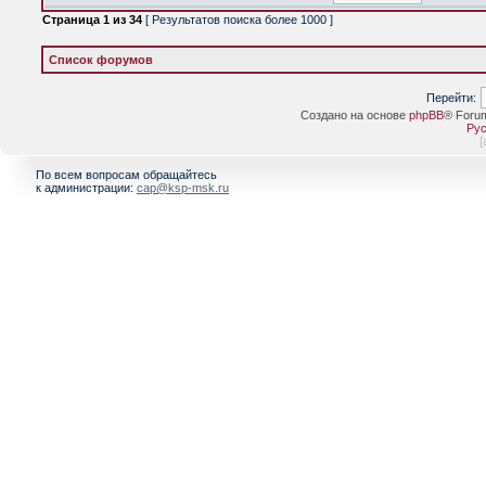
Страница
1
из
34
[ Результатов поиска более 1000 ]
Список форумов
Перейти:
Создано на основе
phpBB
® Foru
Рус
[
По всем вопросам обращайтесь
к администрации:
cap@ksp-msk.ru