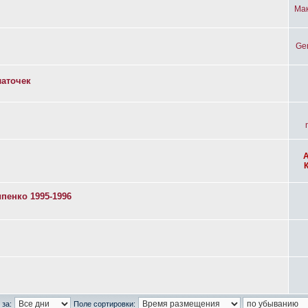
Ма
Ge
латочек
пенко 1995-1996
 за:
Поле сортировки: