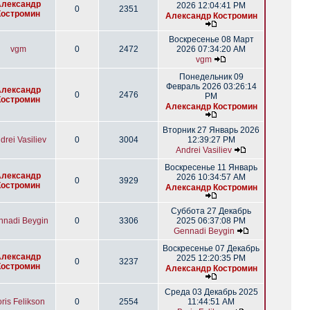
Александр
2026 12:04:41 PM
0
2351
Костромин
Александр Костромин
Воскресенье 08 Март
vgm
0
2472
2026 07:34:20 AM
vgm
Понедельник 09
Февраль 2026 03:26:14
Александр
0
2476
PM
Костромин
Александр Костромин
Вторник 27 Январь 2026
drei Vasiliev
0
3004
12:39:27 PM
Andrei Vasiliev
Воскресенье 11 Январь
Александр
2026 10:34:57 AM
0
3929
Костромин
Александр Костромин
Суббота 27 Декабрь
nnadi Beygin
0
3306
2025 06:37:08 PM
Gennadi Beygin
Воскресенье 07 Декабрь
Александр
2025 12:20:35 PM
0
3237
Костромин
Александр Костромин
Среда 03 Декабрь 2025
ris Felikson
0
2554
11:44:51 AM