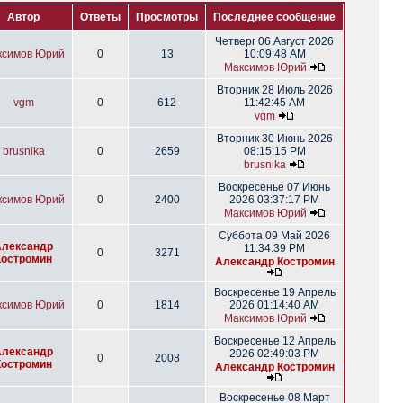
Автор
Ответы
Просмотры
Последнее сообщение
Четверг 06 Август 2026
ксимов Юрий
0
13
10:09:48 AM
Максимов Юрий
Вторник 28 Июль 2026
vgm
0
612
11:42:45 AM
vgm
Вторник 30 Июнь 2026
brusnika
0
2659
08:15:15 PM
brusnika
Воскресенье 07 Июнь
ксимов Юрий
0
2400
2026 03:37:17 PM
Максимов Юрий
Суббота 09 Май 2026
Александр
11:34:39 PM
0
3271
Костромин
Александр Костромин
Воскресенье 19 Апрель
ксимов Юрий
0
1814
2026 01:14:40 AM
Максимов Юрий
Воскресенье 12 Апрель
Александр
2026 02:49:03 PM
0
2008
Костромин
Александр Костромин
Воскресенье 08 Март