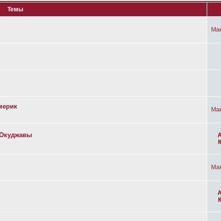
Темы
Ма
мерик
Ма
а Окуджавы
Ма