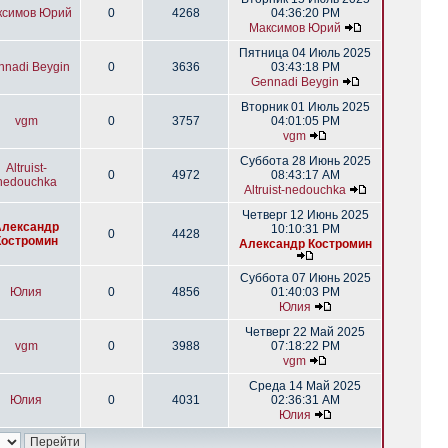
ксимов Юрий
0
4268
04:36:20 PM
Максимов Юрий
Пятница 04 Июль 2025
nnadi Beygin
0
3636
03:43:18 PM
Gennadi Beygin
Вторник 01 Июль 2025
vgm
0
3757
04:01:05 PM
vgm
Суббота 28 Июнь 2025
Altruist-
0
4972
08:43:17 AM
nedouchka
Altruist-nedouchka
Четверг 12 Июнь 2025
Александр
10:10:31 PM
0
4428
Костромин
Александр Костромин
Суббота 07 Июнь 2025
Юлия
0
4856
01:40:03 PM
Юлия
Четверг 22 Май 2025
vgm
0
3988
07:18:22 PM
vgm
Среда 14 Май 2025
Юлия
0
4031
02:36:31 AM
Юлия