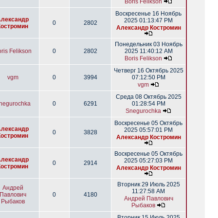
Boris Felikson
Воскресенье 16 Ноябрь
Александр
2025 01:13:47 PM
0
2802
Костромин
Александр Костромин
Понедельник 03 Ноябрь
ris Felikson
0
2802
2025 11:40:12 AM
Boris Felikson
Четверг 16 Октябрь 2025
vgm
0
3994
07:12:50 PM
vgm
Среда 08 Октябрь 2025
negurochka
0
6291
01:28:54 PM
Snegurochka
Воскресенье 05 Октябрь
Александр
2025 05:57:01 PM
0
3828
Костромин
Александр Костромин
Воскресенье 05 Октябрь
Александр
2025 05:27:03 PM
0
2914
Костромин
Александр Костромин
Вторник 29 Июль 2025
Андрей
11:27:58 AM
Павлович
0
4180
Андрей Павлович
Рыбаков
Рыбаков
Вторник 15 Июль 2025