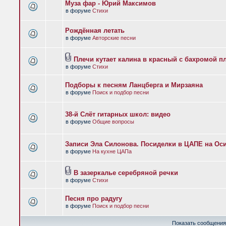
Муза фар - Юрий Максимов
в форуме
Стихи
Рождённая летать
в форуме
Авторские песни
Плечи кутает калина в красный с бахромой п
в форуме
Стихи
Подборы к песням Ланцберга и Мирзаяна
в форуме
Поиск и подбор песни
38-й Слёт гитарных школ: видео
в форуме
Общие вопросы
Записи Эла Силонова. Посиделки в ЦАПЕ на Оси
в форуме
На кухне ЦАПа
В зазеркалье серебряной речки
в форуме
Стихи
Песня про радугу
в форуме
Поиск и подбор песни
Показать сообщения