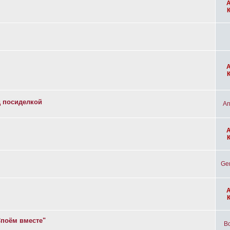
д посиделкой
An
Ge
Споём вместе"
Bo