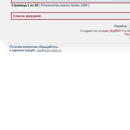
Страница
1
из
34
[ Результатов поиска более 1000 ]
Список форумов
Перейти:
Создано на основе
phpBB
® Foru
Рус
[
По всем вопросам обращайтесь
к администрации:
cap@ksp-msk.ru