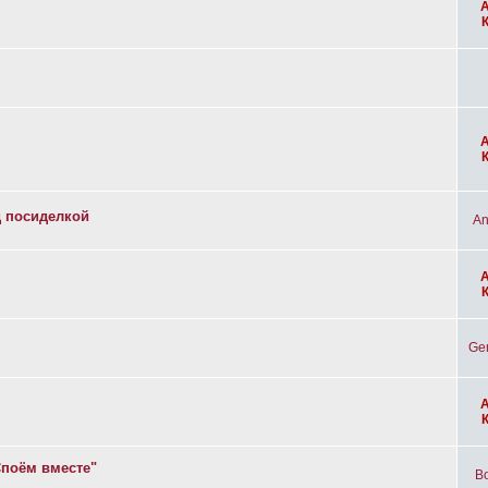
д посиделкой
An
Ge
Споём вместе"
Bo