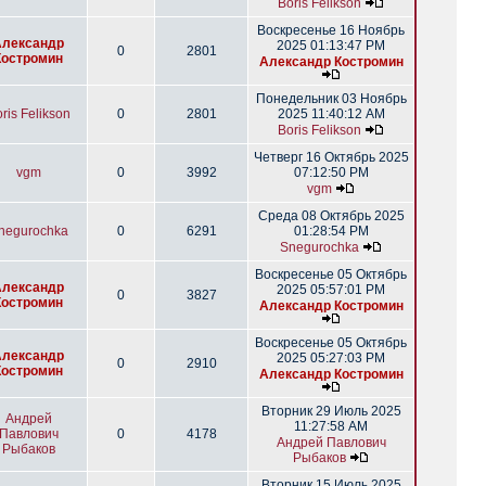
Boris Felikson
Воскресенье 16 Ноябрь
Александр
2025 01:13:47 PM
0
2801
Костромин
Александр Костромин
Понедельник 03 Ноябрь
ris Felikson
0
2801
2025 11:40:12 AM
Boris Felikson
Четверг 16 Октябрь 2025
vgm
0
3992
07:12:50 PM
vgm
Среда 08 Октябрь 2025
negurochka
0
6291
01:28:54 PM
Snegurochka
Воскресенье 05 Октябрь
Александр
2025 05:57:01 PM
0
3827
Костромин
Александр Костромин
Воскресенье 05 Октябрь
Александр
2025 05:27:03 PM
0
2910
Костромин
Александр Костромин
Вторник 29 Июль 2025
Андрей
11:27:58 AM
Павлович
0
4178
Андрей Павлович
Рыбаков
Рыбаков
Вторник 15 Июль 2025