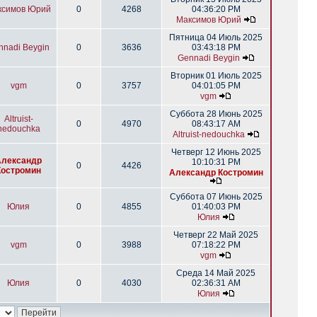
ксимов Юрий
0
4268
04:36:20 PM
Максимов Юрий
Пятница 04 Июль 2025
nnadi Beygin
0
3636
03:43:18 PM
Gennadi Beygin
Вторник 01 Июль 2025
vgm
0
3757
04:01:05 PM
vgm
Суббота 28 Июнь 2025
Altruist-
0
4970
08:43:17 AM
nedouchka
Altruist-nedouchka
Четверг 12 Июнь 2025
Александр
10:10:31 PM
0
4426
Костромин
Александр Костромин
Суббота 07 Июнь 2025
Юлия
0
4855
01:40:03 PM
Юлия
Четверг 22 Май 2025
vgm
0
3988
07:18:22 PM
vgm
Среда 14 Май 2025
Юлия
0
4030
02:36:31 AM
Юлия