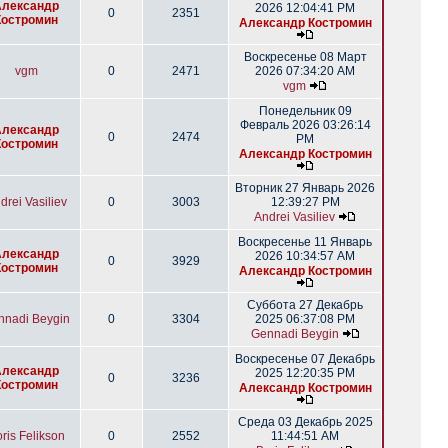
Александр
2026 12:04:41 PM
0
2351
Костромин
Александр Костромин
Воскресенье 08 Март
vgm
0
2471
2026 07:34:20 AM
vgm
Понедельник 09
Февраль 2026 03:26:14
Александр
0
2474
PM
Костромин
Александр Костромин
Вторник 27 Январь 2026
drei Vasiliev
0
3003
12:39:27 PM
Andrei Vasiliev
Воскресенье 11 Январь
Александр
2026 10:34:57 AM
0
3929
Костромин
Александр Костромин
Суббота 27 Декабрь
nnadi Beygin
0
3304
2025 06:37:08 PM
Gennadi Beygin
Воскресенье 07 Декабрь
Александр
2025 12:20:35 PM
0
3236
Костромин
Александр Костромин
Среда 03 Декабрь 2025
ris Felikson
0
2552
11:44:51 AM