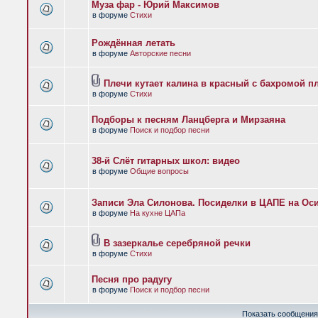
Муза фар - Юрий Максимов
в форуме
Стихи
Рождённая летать
в форуме
Авторские песни
Плечи кутает калина в красный с бахромой п
в форуме
Стихи
Подборы к песням Ланцберга и Мирзаяна
в форуме
Поиск и подбор песни
38-й Слёт гитарных школ: видео
в форуме
Общие вопросы
Записи Эла Силонова. Посиделки в ЦАПЕ на Оси
в форуме
На кухне ЦАПа
В зазеркалье серебряной речки
в форуме
Стихи
Песня про радугу
в форуме
Поиск и подбор песни
Показать сообщения