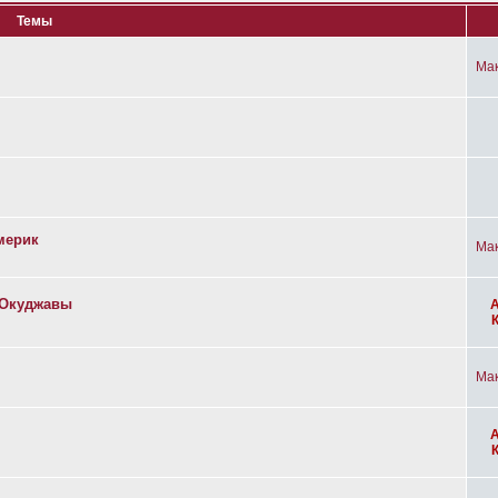
Темы
Ма
мерик
Ма
а Окуджавы
Ма