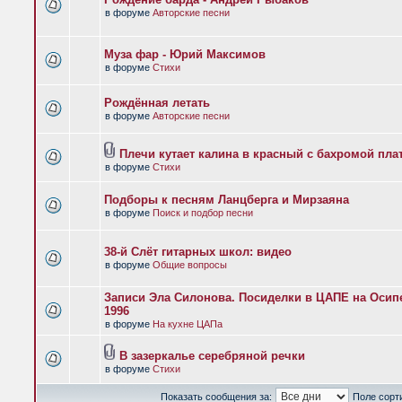
в форуме
Авторские песни
Муза фар - Юрий Максимов
в форуме
Стихи
Рождённая летать
в форуме
Авторские песни
Плечи кутает калина в красный с бахромой пла
в форуме
Стихи
Подборы к песням Ланцберга и Мирзаяна
в форуме
Поиск и подбор песни
38-й Слёт гитарных школ: видео
в форуме
Общие вопросы
Записи Эла Силонова. Посиделки в ЦАПЕ на Осипе
1996
в форуме
На кухне ЦАПа
В зазеркалье серебряной речки
в форуме
Стихи
Показать сообщения за:
Поле сорт