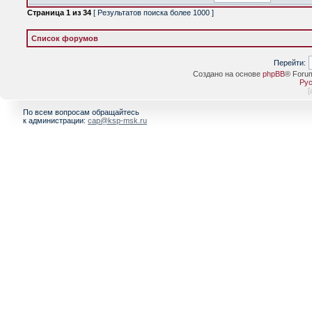
Страница
1
из
34
[ Результатов поиска более 1000 ]
Список форумов
Перейти:
Создано на основе
phpBB
® Foru
Рус
[
По всем вопросам обращайтесь
к администрации:
cap@ksp-msk.ru