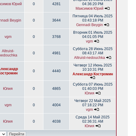
ксимов Юрий
0
4281
04:36:20 PM
Максимов Юрий
Пятница 04 Июль 2025
nnadi Beygin
0
3644
03:43:18 PM
Gennadi Beygin
Вторник 01 Июль 2025
vgm
0
3768
04:01:05 PM
vgm
Суббота 28 Июнь 2025
Altruist-
0
4981
08:43:17 AM
nedouchka
Altruist-nedouchka
Четверг 12 Июнь 2025
Александр
10:10:31 PM
0
4440
Костромин
Александр Костромин
Суббота 07 Июнь 2025
Юлия
0
4865
01:40:03 PM
Юлия
Четверг 22 Май 2025
vgm
0
4004
07:18:22 PM
vgm
Среда 14 Май 2025
Юлия
0
4038
02:36:31 AM
Юлия