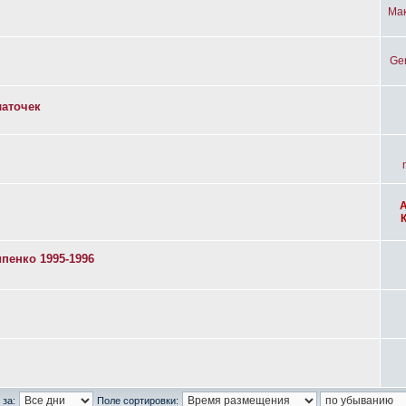
Ма
Ge
латочек
пенко 1995-1996
 за:
Поле сортировки: