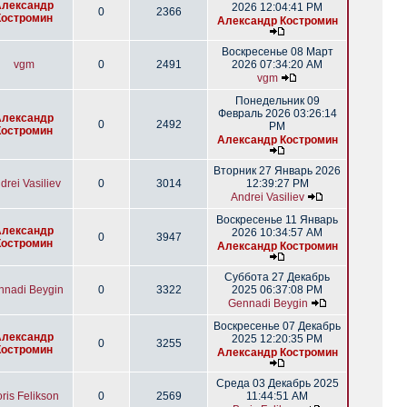
Александр
2026 12:04:41 PM
0
2366
Костромин
Александр Костромин
Воскресенье 08 Март
vgm
0
2491
2026 07:34:20 AM
vgm
Понедельник 09
Февраль 2026 03:26:14
Александр
0
2492
PM
Костромин
Александр Костромин
Вторник 27 Январь 2026
drei Vasiliev
0
3014
12:39:27 PM
Andrei Vasiliev
Воскресенье 11 Январь
Александр
2026 10:34:57 AM
0
3947
Костромин
Александр Костромин
Суббота 27 Декабрь
nnadi Beygin
0
3322
2025 06:37:08 PM
Gennadi Beygin
Воскресенье 07 Декабрь
Александр
2025 12:20:35 PM
0
3255
Костромин
Александр Костромин
Среда 03 Декабрь 2025
ris Felikson
0
2569
11:44:51 AM