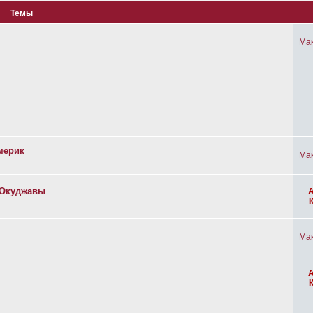
Темы
Ма
мерик
Ма
а Окуджавы
Ма