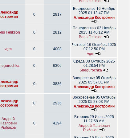
Boris Felikson
Воскресенье 16 Ноябрь
Александр
2025 01:13:47 PM
0
2817
Костромин
Александр Костромин
Понедельник 03 Ноябрь
ris Felikson
0
2812
2025 11:40:12 AM
Boris Felikson
Четверг 16 Октябрь 2025
vgm
0
4008
07:12:50 PM
vgm
Среда 08 Октябрь 2025
negurochka
0
6306
01:28:54 PM
Snegurochka
Воскресенье 05 Октябрь
Александр
2025 05:57:01 PM
0
3836
Костромин
Александр Костромин
Воскресенье 05 Октябрь
Александр
2025 05:27:03 PM
0
2936
Костромин
Александр Костромин
Вторник 29 Июль 2025
Андрей
11:27:58 AM
Павлович
0
4194
Андрей Павлович
Рыбаков
Рыбаков
Вторник 15 Июль 2025