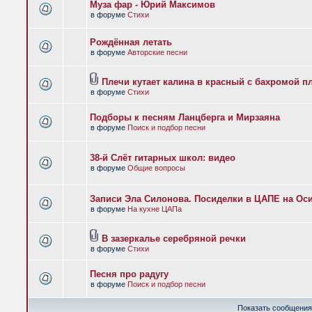
Муза фар - Юрий Максимов
в форуме
Стихи
Рождённая летать
в форуме
Авторские песни
Плечи кутает калина в красный с бахромой п
в форуме
Стихи
Подборы к песням Ланцберга и Мирзаяна
в форуме
Поиск и подбор песни
38-й Слёт гитарных школ: видео
в форуме
Общие вопросы
Записи Эла Силонова. Посиделки в ЦАПЕ на Оси
в форуме
На кухне ЦАПа
В зазеркалье серебряной речки
в форуме
Стихи
Песня про радугу
в форуме
Поиск и подбор песни
Показать сообщения