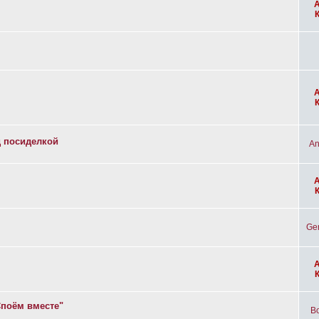
д посиделкой
An
Ge
Споём вместе"
Bo