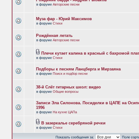
в форуме
Авторские песни
Муза фар - Юрий Максимов
в форуме
Стихи
Рождённая летать
в форуме
Авторские песни
Плечи кутает калина в красный с бахромой пла
в форуме
Стихи
Подборы к песням Ланцберга и Мирзаяна
в форуме
Поиск и подбор песни
38-й Слёт гитарных школ: видео
в форуме
Общие вопросы
Записи Эла Силонова. Посиделки в ЦАПЕ на Осипе
1996
в форуме
На кухне ЦАПа
В зазеркалье серебряной речки
в форуме
Стихи
Показать сообщения за:
Поле сорт