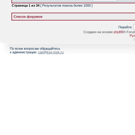
Страница
1
из
34
[ Результатов поиска более 1000 ]
Список форумов
Перейти:
Создано на основе
phpBB
® Foru
Рус
[
По всем вопросам обращайтесь
к администрации:
cap@ksp-msk.ru