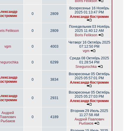
Boris Felikson
Воскресенье 16 Ноябрь
Александр
2025 01:13:47 PM
0
2809
Костромин
Александр Костромин
Понедельник 03 Ноябрь
ris Felikson
0
2809
2025 11:40:12 AM
Boris Felikson
Четверг 16 Октябрь 2025
vgm
0
4003
07:12:50 PM
vgm
Среда 08 Октябрь 2025
negurochka
0
6299
01:28:54 PM
Snegurochka
Воскресенье 05 Октябрь
Александр
2025 05:57:01 PM
0
3834
Костромин
Александр Костромин
Воскресенье 05 Октябрь
Александр
2025 05:27:03 PM
0
2931
Костромин
Александр Костромин
Вторник 29 Июль 2025
Андрей
11:27:58 AM
Павлович
0
4189
Андрей Павлович
Рыбаков
Рыбаков
Вторник 15 Июль 2025