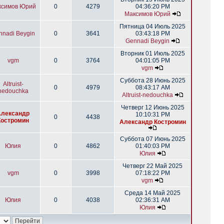
ксимов Юрий
0
4279
04:36:20 PM
Максимов Юрий
Пятница 04 Июль 2025
nnadi Beygin
0
3641
03:43:18 PM
Gennadi Beygin
Вторник 01 Июль 2025
vgm
0
3764
04:01:05 PM
vgm
Суббота 28 Июнь 2025
Altruist-
0
4979
08:43:17 AM
nedouchka
Altruist-nedouchka
Четверг 12 Июнь 2025
Александр
10:10:31 PM
0
4438
Костромин
Александр Костромин
Суббота 07 Июнь 2025
Юлия
0
4862
01:40:03 PM
Юлия
Четверг 22 Май 2025
vgm
0
3998
07:18:22 PM
vgm
Среда 14 Май 2025
Юлия
0
4038
02:36:31 AM
Юлия