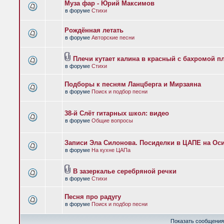
Муза фар - Юрий Максимов
в форуме
Стихи
Рождённая летать
в форуме
Авторские песни
Плечи кутает калина в красный с бахромой п
в форуме
Стихи
Подборы к песням Ланцберга и Мирзаяна
в форуме
Поиск и подбор песни
38-й Слёт гитарных школ: видео
в форуме
Общие вопросы
Записи Эла Силонова. Посиделки в ЦАПЕ на Оси
в форуме
На кухне ЦАПа
В зазеркалье серебряной речки
в форуме
Стихи
Песня про радугу
в форуме
Поиск и подбор песни
Показать сообщения