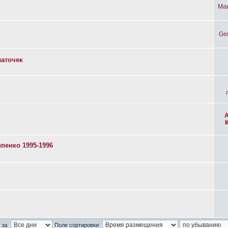
Ма
Ge
латочек
пенко 1995-1996
 за:
Поле сортировки: