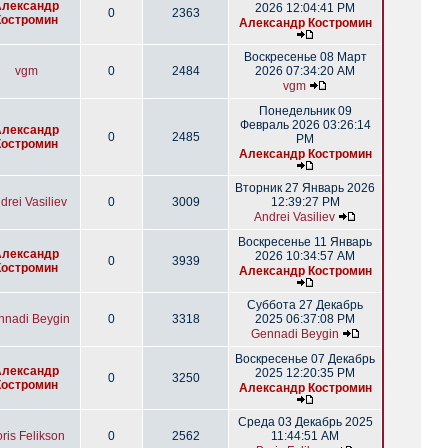
Александр
2026 12:04:41 PM
0
2363
Костромин
Александр Костромин
Воскресенье 08 Март
vgm
0
2484
2026 07:34:20 AM
vgm
Понедельник 09
Февраль 2026 03:26:14
Александр
0
2485
PM
Костромин
Александр Костромин
Вторник 27 Январь 2026
drei Vasiliev
0
3009
12:39:27 PM
Andrei Vasiliev
Воскресенье 11 Январь
Александр
2026 10:34:57 AM
0
3939
Костромин
Александр Костромин
Суббота 27 Декабрь
nnadi Beygin
0
3318
2025 06:37:08 PM
Gennadi Beygin
Воскресенье 07 Декабрь
Александр
2025 12:20:35 PM
0
3250
Костромин
Александр Костромин
Среда 03 Декабрь 2025
ris Felikson
0
2562
11:44:51 AM