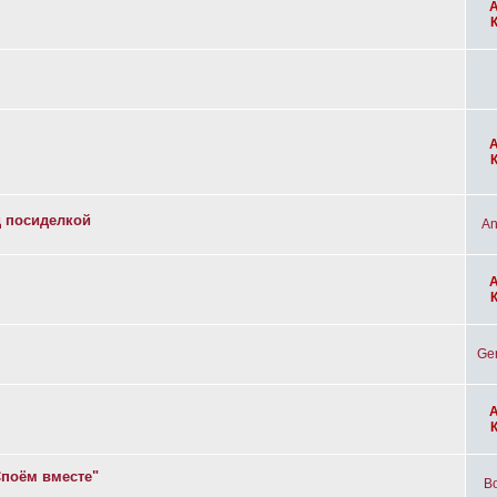
д посиделкой
An
Ge
Споём вместе"
Bo