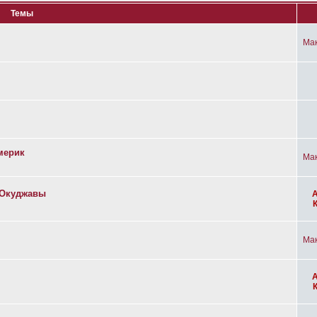
Темы
Ма
мерик
Ма
а Окуджавы
Ма