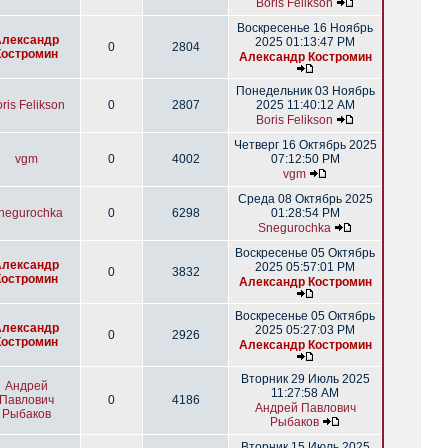
Boris Felikson
Воскресенье 16 Ноябрь
Александр
2025 01:13:47 PM
0
2804
Костромин
Александр Костромин
Понедельник 03 Ноябрь
ris Felikson
0
2807
2025 11:40:12 AM
Boris Felikson
Четверг 16 Октябрь 2025
vgm
0
4002
07:12:50 PM
vgm
Среда 08 Октябрь 2025
negurochka
0
6298
01:28:54 PM
Snegurochka
Воскресенье 05 Октябрь
Александр
2025 05:57:01 PM
0
3832
Костромин
Александр Костромин
Воскресенье 05 Октябрь
Александр
2025 05:27:03 PM
0
2926
Костромин
Александр Костромин
Вторник 29 Июль 2025
Андрей
11:27:58 AM
Павлович
0
4186
Андрей Павлович
Рыбаков
Рыбаков
Вторник 15 Июль 2025