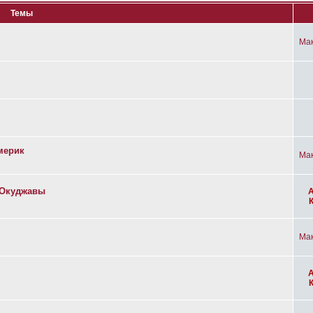
Темы
Ма
мерик
Ма
а Окуджавы
Ма