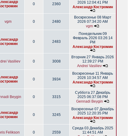
Александр
2026 12:04:41 PM
0
2360
Костромин
Александр Костромин
Воскресенье 08 Март
vgm
0
2480
2026 07:34:20 AM
vgm
Понедельник 09
Февраль 2026 03:26:14
Александр
0
2483
PM
Костромин
Александр Костромин
Вторник 27 Январь 2026
drei Vasiliev
0
3008
12:39:27 PM
Andrei Vasiliev
Воскресенье 11 Январь
Александр
2026 10:34:57 AM
0
3934
Костромин
Александр Костромин
Суббота 27 Декабрь
nnadi Beygin
0
3315
2025 06:37:08 PM
Gennadi Beygin
Воскресенье 07 Декабрь
Александр
2025 12:20:35 PM
0
3245
Костромин
Александр Костромин
Среда 03 Декабрь 2025
ris Felikson
0
2559
11:44:51 AM