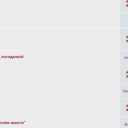
д посиделкой
An
Ge
Споём вместе"
Bo