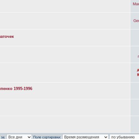
Ма
Ge
латочек
пенко 1995-1996
 за:
Поле сортировки: