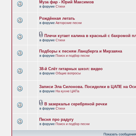
Муза фар - Юрий Максимов
в форуме
Стихи
Рождённая летать
в форуме
Авторские песни
Плечи кутает калина в красный с бахромой п
в форуме
Стихи
Подборы к песням Ланцберга и Мирзаяна
в форуме
Поиск и подбор песни
38-й Слёт гитарных школ: видео
в форуме
Общие вопросы
Записи Эла Силонова. Посиделки в ЦАПЕ на Оси
в форуме
На кухне ЦАПа
В зазеркалье серебряной речки
в форуме
Стихи
Песня про радугу
в форуме
Поиск и подбор песни
Показать сообщения