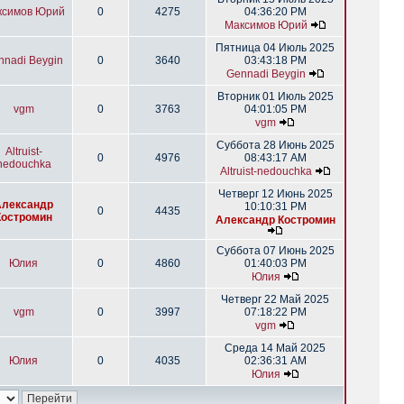
ксимов Юрий
0
4275
04:36:20 PM
Максимов Юрий
Пятница 04 Июль 2025
nnadi Beygin
0
3640
03:43:18 PM
Gennadi Beygin
Вторник 01 Июль 2025
vgm
0
3763
04:01:05 PM
vgm
Суббота 28 Июнь 2025
Altruist-
0
4976
08:43:17 AM
nedouchka
Altruist-nedouchka
Четверг 12 Июнь 2025
Александр
10:10:31 PM
0
4435
Костромин
Александр Костромин
Суббота 07 Июнь 2025
Юлия
0
4860
01:40:03 PM
Юлия
Четверг 22 Май 2025
vgm
0
3997
07:18:22 PM
vgm
Среда 14 Май 2025
Юлия
0
4035
02:36:31 AM
Юлия