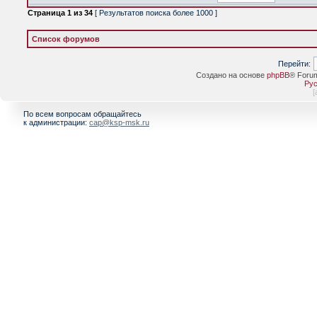
Страница
1
из
34
[ Результатов поиска более 1000 ]
Список форумов
Перейти:
Создано на основе
phpBB
® Foru
Рус
[
По всем вопросам обращайтесь
к администрации:
cap@ksp-msk.ru