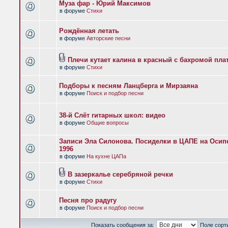
Муза фар - Юрий Максимов
в форуме
Стихи
Рождённая летать
в форуме
Авторские песни
Плечи кутает калина в красный с бахромой пла
в форуме
Стихи
Подборы к песням Ланцберга и Мирзаяна
в форуме
Поиск и подбор песни
38-й Слёт гитарных школ: видео
в форуме
Общие вопросы
Записи Эла Силонова. Посиделки в ЦАПЕ на Осипе
1996
в форуме
На кухне ЦАПа
В зазеркалье серебряной речки
в форуме
Стихи
Песня про радугу
в форуме
Поиск и подбор песни
Показать сообщения за:
Поле сорт