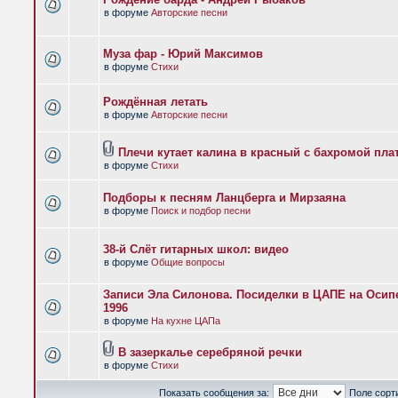
в форуме
Авторские песни
Муза фар - Юрий Максимов
в форуме
Стихи
Рождённая летать
в форуме
Авторские песни
Плечи кутает калина в красный с бахромой пла
в форуме
Стихи
Подборы к песням Ланцберга и Мирзаяна
в форуме
Поиск и подбор песни
38-й Слёт гитарных школ: видео
в форуме
Общие вопросы
Записи Эла Силонова. Посиделки в ЦАПЕ на Осипе
1996
в форуме
На кухне ЦАПа
В зазеркалье серебряной речки
в форуме
Стихи
Показать сообщения за:
Поле сорт