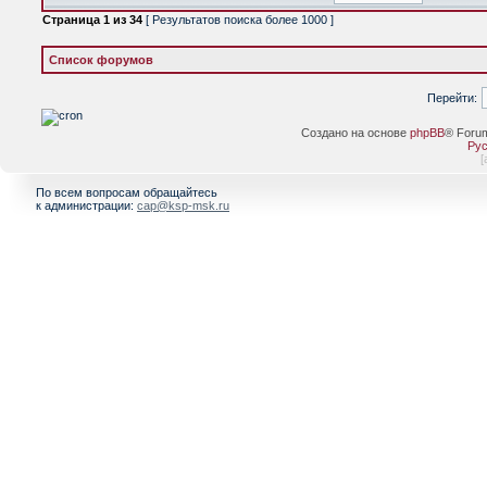
Страница
1
из
34
[ Результатов поиска более 1000 ]
Список форумов
Перейти:
Создано на основе
phpBB
® Foru
Рус
[
По всем вопросам обращайтесь
к администрации:
cap@ksp-msk.ru