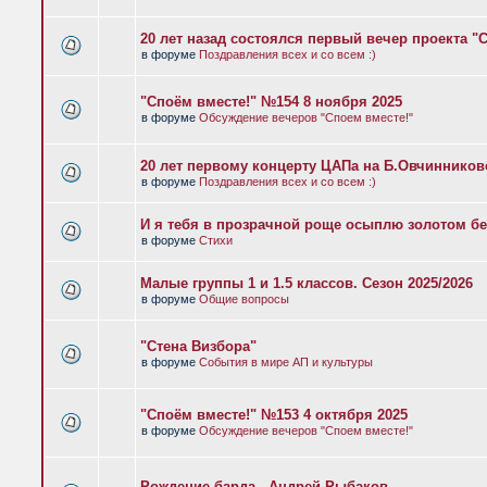
20 лет назад состоялся первый вечер проекта "
в форуме
Поздравления всех и со всем :)
"Споём вместе!" №154 8 ноября 2025
в форуме
Обсуждение вечеров "Споем вместе!"
20 лет первому концерту ЦАПа на Б.Овчиннико
в форуме
Поздравления всех и со всем :)
И я тебя в прозрачной роще осыплю золотом бе
в форуме
Стихи
Малые группы 1 и 1.5 классов. Сезон 2025/2026
в форуме
Общие вопросы
"Стена Визбора"
в форуме
События в мире АП и культуры
"Споём вместе!" №153 4 октября 2025
в форуме
Обсуждение вечеров "Споем вместе!"
Рождение барда - Андрей Рыбаков