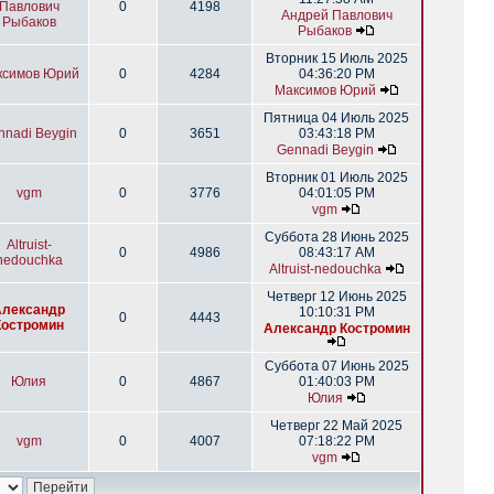
Павлович
0
4198
Андрей Павлович
Рыбаков
Рыбаков
Вторник 15 Июль 2025
ксимов Юрий
0
4284
04:36:20 PM
Максимов Юрий
Пятница 04 Июль 2025
nnadi Beygin
0
3651
03:43:18 PM
Gennadi Beygin
Вторник 01 Июль 2025
vgm
0
3776
04:01:05 PM
vgm
Суббота 28 Июнь 2025
Altruist-
0
4986
08:43:17 AM
nedouchka
Altruist-nedouchka
Четверг 12 Июнь 2025
Александр
10:10:31 PM
0
4443
Костромин
Александр Костромин
Суббота 07 Июнь 2025
Юлия
0
4867
01:40:03 PM
Юлия
Четверг 22 Май 2025
vgm
0
4007
07:18:22 PM
vgm