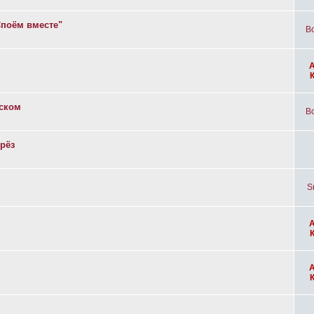
Споём вместе"
Bo
вском
Bo
рёз
S