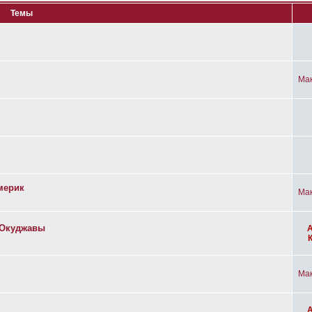
Темы
Ма
мерик
Ма
а Окуджавы
Ма