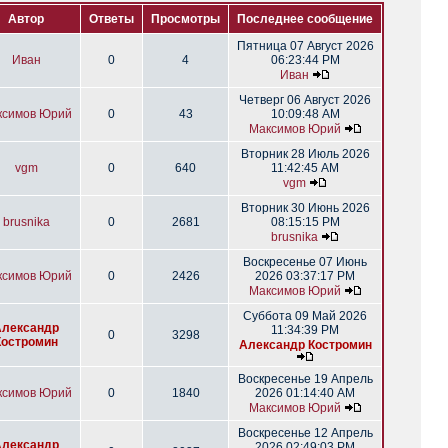
Автор
Ответы
Просмотры
Последнее сообщение
Пятница 07 Август 2026
Иван
0
4
06:23:44 PM
Иван
Четверг 06 Август 2026
ксимов Юрий
0
43
10:09:48 AM
Максимов Юрий
Вторник 28 Июль 2026
vgm
0
640
11:42:45 AM
vgm
Вторник 30 Июнь 2026
brusnika
0
2681
08:15:15 PM
brusnika
Воскресенье 07 Июнь
ксимов Юрий
0
2426
2026 03:37:17 PM
Максимов Юрий
Суббота 09 Май 2026
Александр
11:34:39 PM
0
3298
Костромин
Александр Костромин
Воскресенье 19 Апрель
ксимов Юрий
0
1840
2026 01:14:40 AM
Максимов Юрий
Воскресенье 12 Апрель
Александр
2026 02:49:03 PM