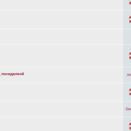
д посиделкой
An
Ge