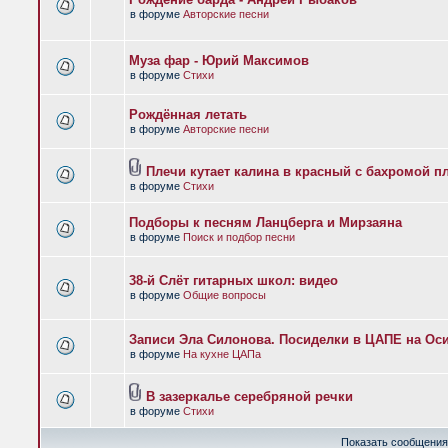
в форуме
Авторские песни
Муза фар - Юрий Максимов
в форуме
Стихи
Рождённая летать
в форуме
Авторские песни
Плечи кутает калина в красный с бахромой п
в форуме
Стихи
Подборы к песням Ланцберга и Мирзаяна
в форуме
Поиск и подбор песни
38-й Слёт гитарных школ: видео
в форуме
Общие вопросы
Записи Эла Силонова. Посиделки в ЦАПЕ на Оси
в форуме
На кухне ЦАПа
В зазеркалье серебряной речки
в форуме
Стихи
Показать сообщения