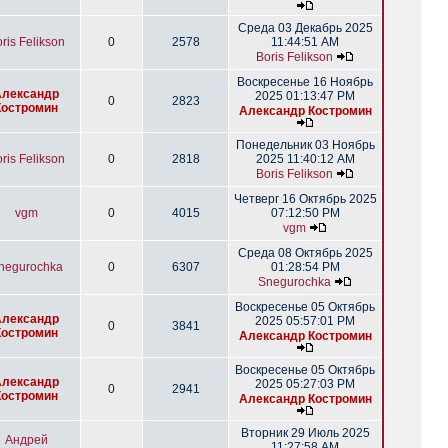
Среда 03 Декабрь 2025
ris Felikson
0
2578
11:44:51 AM
Boris Felikson
Воскресенье 16 Ноябрь
Александр
2025 01:13:47 PM
0
2823
Костромин
Александр Костромин
Понедельник 03 Ноябрь
ris Felikson
0
2818
2025 11:40:12 AM
Boris Felikson
Четверг 16 Октябрь 2025
vgm
0
4015
07:12:50 PM
vgm
Среда 08 Октябрь 2025
negurochka
0
6307
01:28:54 PM
Snegurochka
Воскресенье 05 Октябрь
Александр
2025 05:57:01 PM
0
3841
Костромин
Александр Костромин
Воскресенье 05 Октябрь
Александр
2025 05:27:03 PM
0
2941
Костромин
Александр Костромин
Вторник 29 Июль 2025
Андрей
11:27:58 AM