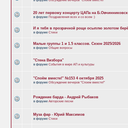
в форуме
Обсуждение вечеров "Споем вместе!"
20 лет первому концерту ЦАПа на Б.Овчинниковс
в форуме
Поздравления всех и со всем :)
И я тебя в прозрачной роще осыплю золотом бер
в форуме
Стихи
Малые группы 1 и 1.5 классов. Сезон 2025/2026
в форуме
Общие вопросы
"Стена Визбора"
в форуме
События в мире АП и культуры
"Споём вместе!" №153 4 октября 2025
в форуме
Обсуждение вечеров "Споем вместе!"
Рождение барда - Андрей Рыбаков
в форуме
Авторские песни
Муза фар - Юрий Максимов
в форуме
Стихи