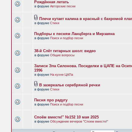
Рождённая летать
в форуме
Авторские песни
Плечи кутает калина в красный с бахромой пла
в форуме
Стихи
Подборы к песням Ланцберга и Мирзаяна
в форуме
Поиск и подбор песни
38-й Слёт гитарных школ: видео
в форуме
Общие вопросы
Записи Эла Силонова. Посиделки в ЦАПЕ на Осипе
1996
в форуме
На кухне ЦАПа
В зазеркалье серебряной речки
в форуме
Стихи
Песня про радугу
в форуме
Поиск и подбор песни
Споём вместе!" №152 10 мая 2025
в форуме
Обсуждение вечеров "Споем вместе!"