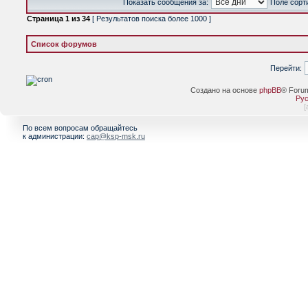
Показать сообщения за:
Поле сорт
Страница
1
из
34
[ Результатов поиска более 1000 ]
Список форумов
Перейти:
Создано на основе
phpBB
® Foru
Рус
[
По всем вопросам обращайтесь
к администрации:
cap@ksp-msk.ru