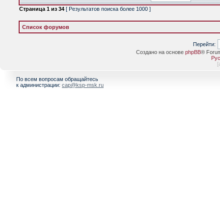
Страница
1
из
34
[ Результатов поиска более 1000 ]
Список форумов
Перейти:
Создано на основе
phpBB
® Foru
Рус
[
По всем вопросам обращайтесь
к администрации:
cap@ksp-msk.ru