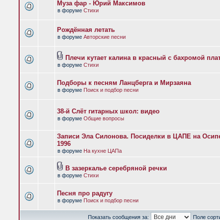
Муза фар - Юрий Максимов
в форуме
Стихи
Рождённая летать
в форуме
Авторские песни
Плечи кутает калина в красный с бахромой пла
в форуме
Стихи
Подборы к песням Ланцберга и Мирзаяна
в форуме
Поиск и подбор песни
38-й Слёт гитарных школ: видео
в форуме
Общие вопросы
Записи Эла Силонова. Посиделки в ЦАПЕ на Осипе
1996
в форуме
На кухне ЦАПа
В зазеркалье серебряной речки
в форуме
Стихи
Песня про радугу
в форуме
Поиск и подбор песни
Показать сообщения за:
Поле сорт